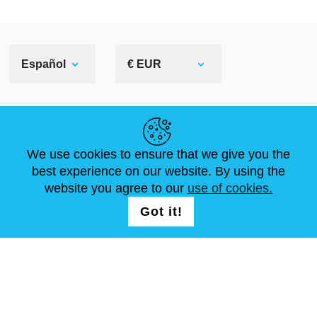
Español
€ EUR
ENLACES ÚTILES
We use cookies to ensure that we give you the
NOVEDADES
ABOUT US
TAMAÑOS ESTÁNDAR
best experience on our website. By using the
ARTÍCULOS
FAQ
CONTÁCTANOS
website you agree to our
use of cookies.
Got it!
SÍGUENOS