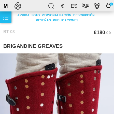
M
€
ES
0
ARRIBA
FOTO
PERSONALIZACIÓN
DESCRIPCIÓN
RESEÑAS
PUBLICACIONES
BT-03
€180
.00
BRIGANDINE GREAVES