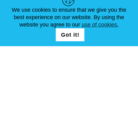
We use cookies to ensure that we give you the
NOVEDADES
ABOUT US
TAMAÑOS ESTÁNDAR
best experience on our website. By using the
ARTÍCULOS
FAQ
CONTÁCTANOS
website you agree to our
use of cookies.
Got it!
SÍGUENOS