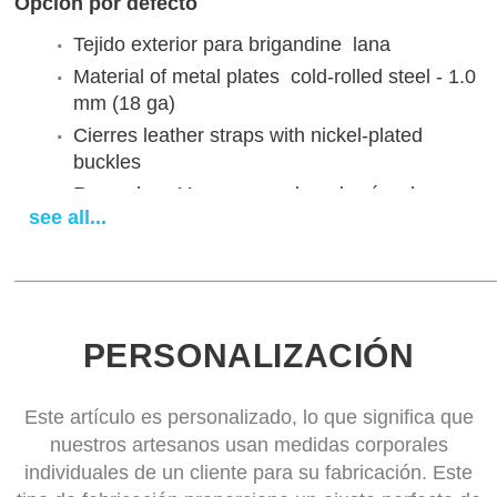
Opción por defecto
Tejido exterior para brigandine
lana
Material of metal plates
cold-rolled steel - 1.0
mm (18 ga)
Cierres
leather straps with nickel-plated
buckles
Remaches
11 mm remaches de níquel
see all...
Diseño bicolor
un color
Plazo de entrega
14-28 days
PERSONALIZACIÓN
Este artículo es personalizado, lo que significa que
nuestros artesanos usan medidas corporales
individuales de un cliente para su fabricación. Este