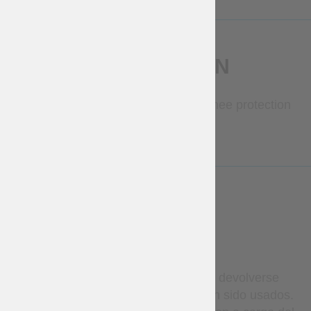
DESCRIPCIÓN
Star fantasy leather greaves with knee protection
LESS
WARRANTY
Los artículos en stock pueden devolverse
dentro de los 14 días si no han sido usados.