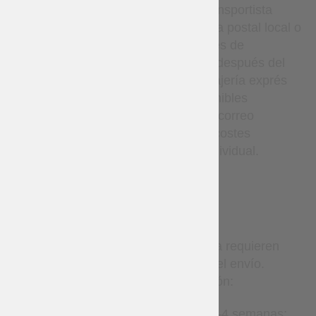
Ucrania o Nova Poshta. El transportista
entrega el paquete a su oficina postal local o
punto de recogida. Los detalles de
seguimiento se proporcionan después del
envío. Los servicios de mensajería exprés
(como DHL, etc.) están disponibles
únicamente bajo solicitud por correo
electrónico y están sujetos a costes
adicionales y confirmación individual.
TERMS
Los artículos hechos a medida requieren
tiempo de producción antes del envío.
Tiempo estimado de producción:
Accesorios de cuero – 2–4 semanas;