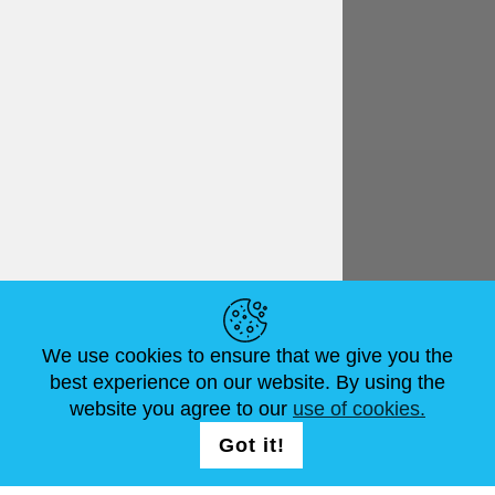
Español
€ EUR
ENLACES ÚTILES
We use cookies to ensure that we give you the
NOVEDADES
ABOUT US
TAMAÑOS ESTÁNDAR
best experience on our website. By using the
ARTÍCULOS
FAQ
CONTÁCTANOS
website you agree to our
use of cookies.
Got it!
SÍGUENOS