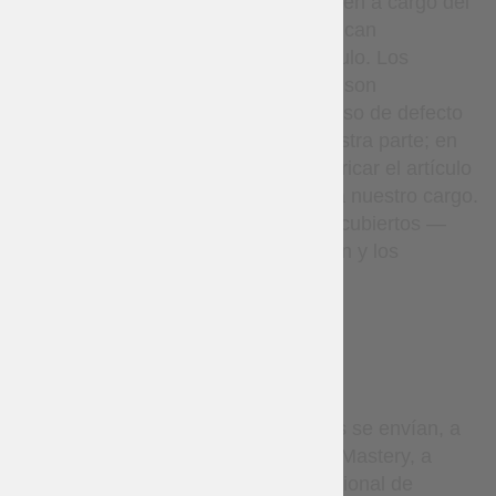
Los gastos de devolución corren a cargo del
cliente; los reembolsos se aplican
únicamente al precio del artículo. Los
artículos hechos a medida no son
reembolsables, excepto en caso de defecto
de fabricación o error por nuestra parte; en
tales casos, volveremos a fabricar el artículo
o realizaremos el reembolso a nuestro cargo.
Los paquetes perdidos están cubiertos —
realizaremos una investigación y los
reenviaremos si es necesario.
DELIVERY
Por defecto, todos los pedidos se envían, a
discreción exclusiva de Steel Mastery, a
través del Servicio Postal Nacional de