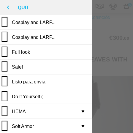
M
€
ES
0
QUIT
ARRIBA
FOTO
PERSONALIZACIÓN
DESCRIPCIÓN
Cosplay and LARP...
RESEÑAS
PUBLICACIONES
LMA-20-02
€300
Cosplay and LARP...
.00
(1 reviews)
Full look
STAR FANTASY LEATHER GREAVES WITH
Sale!
KNEE PROTECTION
Listo para enviar
Do It Yourself (...
HEMA
Leather armor i...
▼
Soft Armor
Brigandine armo...
Gambesons
▼