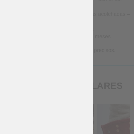
Ropa – 2–8 semanas;
Gambesones y armaduras acolchadas –
8–12 semanas;
Brigantinas – 1–3 meses;
Armadura metálica – 2–7 meses.
Contáctanos para plazos más precisos.
PRODUCTOS SIMILARES