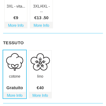
3XL - vita...
3XL/4XL -
...
€
9
€
13
.50
More Info
More Info
TESSUTO
cotone
lino
Gratuito
€
40
More Info
More Info