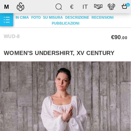
M
€
IT
0
IN CIMA
FOTO
SU MISURA
DESCRIZIONE
RECENSIONI
PUBBLICAZIONI
WUD-8
€90
.00
WOMEN'S UNDERSHIRT, XV CENTURY