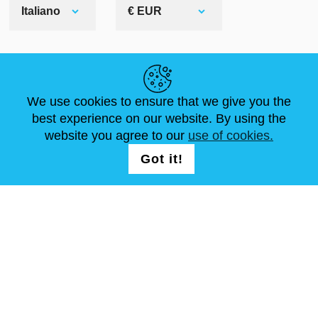
Italiano
€ EUR
LINK UTILI
We use cookies to ensure that we give you the
NOTIZIE
ABOUT US
DIMENSIONI STANDARD
best experience on our website. By using the
ARTICOLI
FAQ
CONTATTACI
website you agree to our
use of cookies.
Got it!
SEGUICI