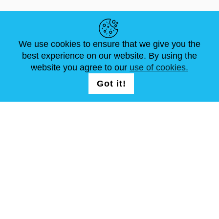
LINK UTILI
We use cookies to ensure that we give you the
NOTIZIE
ABOUT US
DIMENSIONI STANDARD
best experience on our website. By using the
ARTICOLI
FAQ
CONTATTACI
website you agree to our
use of cookies.
Got it!
SEGUICI