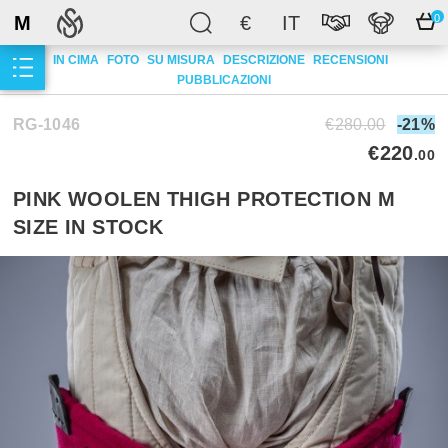
M
€
IT
0
IN CIMA
FOTO
SU MISURA
DESCRIZIONE
RECENSIONI
PUBBLICAZIONI
RG-1046
€280.00
-21%
€220
.00
PINK WOOLEN THIGH PROTECTION M
SIZE IN STOCK