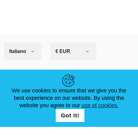
Italiano
€ EUR
LINK UTILI
We use cookies to ensure that we give you the
NOTIZIE
ABOUT US
DIMENSIONI STANDARD
best experience on our website. By using the
ARTICOLI
FAQ
CONTATTACI
website you agree to our
use of cookies.
Got it!
SEGUICI