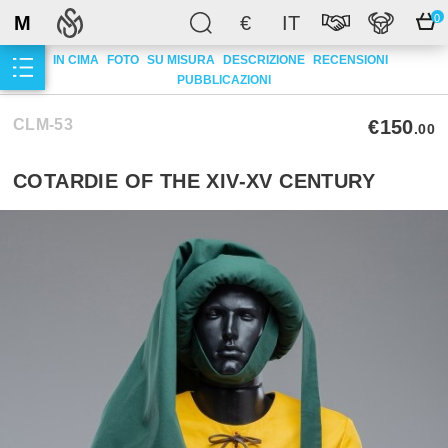
M
€
IT
0
IN CIMA
FOTO
SU MISURA
DESCRIZIONE
RECENSIONI
PUBBLICAZIONI
CLM-53
€150
.00
СOTARDIE OF THE XIV-XV CENTURY