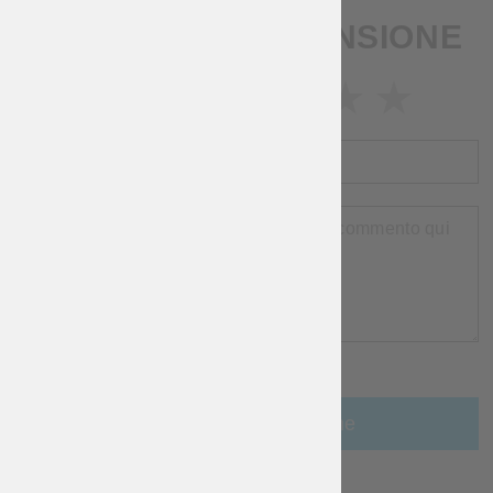
SCRIVI UNA RECENSIONE
VALUTAZIONE
NOME
RECENSIONE
RIGUARDO
ARTICOLI
Aggiungi una recensione