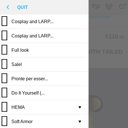
M
€
IT
0
QUIT
IN CIMA
FOTO
SU MISURA
DESCRIZIONE
RECENSIONI
Cosplay and LARP...
PUBBLICAZIONI
CL-18
€110
Cosplay and LARP...
.00
Full look
MEDIEVAL TWISTED TORSE WITH TAILED
MANTLE
Sale!
Pronte per esser...
Do It Yourself (...
HEMA
Leather armor i...
▼
Soft Armor
Brigandine armo...
Gambesons
▼