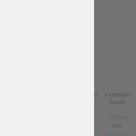
Torse - tw...
torse - fo...
Gratuito
€
20
More Info
More Info
PERSONAL EMBLEM
absent
10x10 cm
15x15 cm
20х20cm
Gratuito
€
35
€
50
€
80
More Info
More Info
More Info
More Info