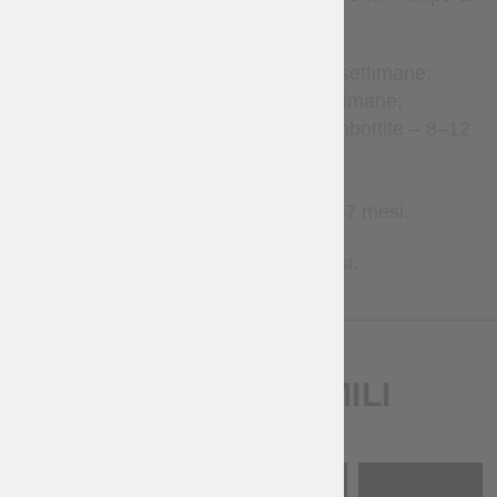
produzione stimato:
Accessori in pelle – 2–4 settimane;
Abbigliamento – 2–8 settimane;
Gambeson e armature imbottite – 8–12
settimane;
Brigantine – 1–3 mesi;
Armature metalliche – 2–7 mesi.
Contattaci per tempi più precisi.
PRODOTTI SIMILI