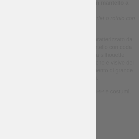
Torse medievale attorcigliato con mantello a
coda
(noto anche come torse araldico, bourlet o rotolo con
coda)
Un copricapo medievale distintivo caratterizzato da
un torse attorcigliato e un lungo mantello con coda
affusolata. La forma scultorea e la silhouette
dinamica riflettono le tradizioni araldiche e visive del
tardo Medioevo, rendendolo un elemento di grande
impatto per abiti storici.
Adatto per rievocazioni storiche, LARP e costumi.
LESS