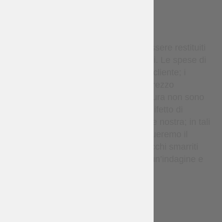
WARRANTY
Gli articoli in stock possono essere restituiti
entro 14 giorni se non utilizzati. Le spese di
restituzione sono a carico del cliente; i
rimborsi si applicano solo al prezzo
dell’articolo. Gli articoli su misura non sono
rimborsabili, salvo in caso di difetto di
fabbricazione o errore da parte nostra; in tali
casi rifaremo l’articolo o effettueremo il
rimborso a nostre spese. I pacchi smarriti
sono coperti — effettueremo un’indagine e
rispediremo se necessario.
DELIVERY