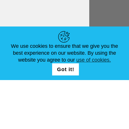
Italiano
€ EUR
LINK UTILI
We use cookies to ensure that we give you the
NOTIZIE
ABOUT US
DIMENSIONI STANDARD
best experience on our website. By using the
ARTICOLI
FAQ
CONTATTACI
website you agree to our
use of cookies.
Got it!
SEGUICI