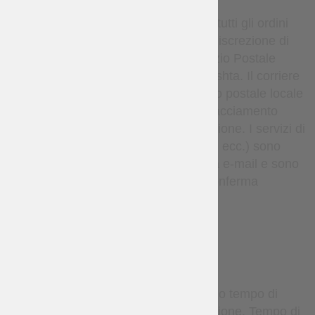
Per impostazione predefinita, tutti gli ordini
vengono spediti, a esclusiva discrezione di
Steel Mastery, tramite il Servizio Postale
Nazionale Ucraino o Nova Poshta. Il corriere
consegna il pacco al tuo ufficio postale locale
o punto di ritiro. I dettagli di tracciamento
vengono forniti dopo la spedizione. I servizi di
corriere espresso (come DHL, ecc.) sono
disponibili solo su richiesta via e-mail e sono
soggetti a costi aggiuntivi e conferma
individuale.
TERMS
Gli articoli su misura richiedono tempo di
produzione prima della spedizione. Tempo di