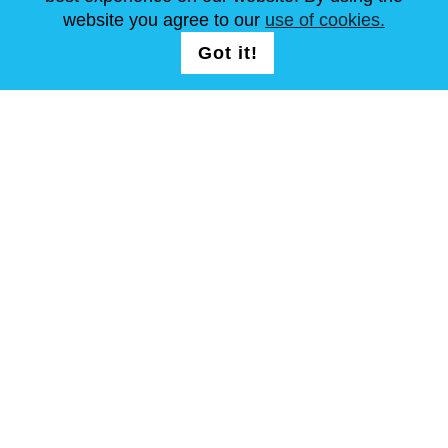
ARTICOLI
FAQ
CONTATTACI
website you agree to our
use of cookies.
Got it!
SEGUICI
T&C
Mappa del sito
Copyright © Steel Mastery 2001-2026. tutti i diritti riservati