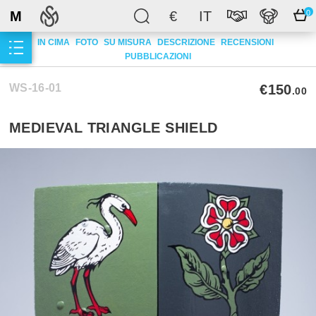
M
€
IT
0
IN CIMA
FOTO
SU MISURA
DESCRIZIONE
RECENSIONI
PUBBLICAZIONI
WS-16-01
€150
.00
MEDIEVAL TRIANGLE SHIELD