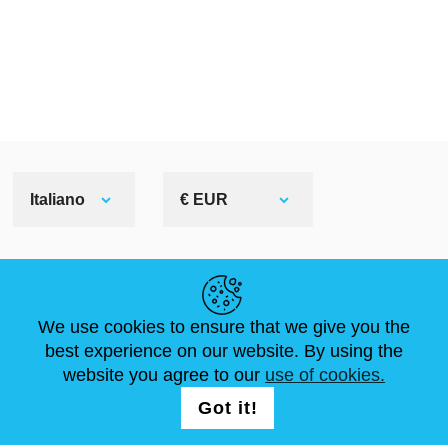
Italiano
€ EUR
LINK UTILI
We use cookies to ensure that we give you the
NOTIZIE
ABOUT US
DIMENSIONI STANDARD
best experience on our website. By using the
ARTICOLI
FAQ
CONTATTACI
website you agree to our
use of cookies.
Got it!
SEGUICI