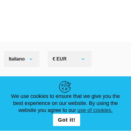
Italiano
€ EUR
LINK UTILI
We use cookies to ensure that we give you the
NOTIZIE
ABOUT US
DIMENSIONI STANDARD
best experience on our website. By using the
ARTICOLI
FAQ
CONTATTACI
website you agree to our
use of cookies.
Got it!
SEGUICI