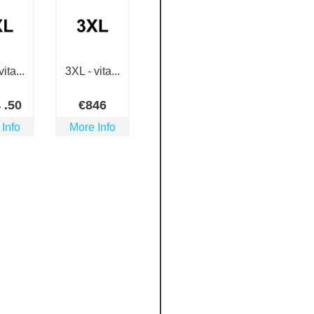
ita...
3XL - vita...
4
.50
€
846
 Info
More Info