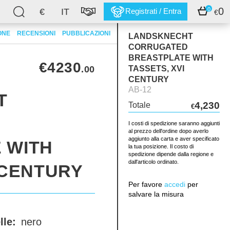
0
0
€
IT
Registrati / Entra
€
ONE
RECENSIONI
PUBBLICAZIONI
LANDSKNECHT
CORRUGATED
BREASTPLATE WITH
€4230
.00
TASSETS, XVI
CENTURY
AB-12
T
4,230
Totale
€
I costi di spedizione saranno aggiunti
al prezzo dell'ordine dopo averlo
aggiunto alla carta e aver specificato
 WITH
la tua posizione. Il costo di
spedizione dipende dalla regione e
dall'articolo ordinato.
 CENTURY
Per favore
accedi
per
salvare la misura
lle:
nero