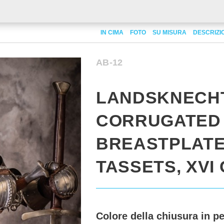
CHT CORRUGATED BREASTPLATE WITH TASSETS, XVI CENTURY
IN CIMA
FOTO
SU MISURA
DESCRIZI
AB-12
LANDSKNECH
CORRUGATED
BREASTPLATE
TASSETS, XVI
Colore della chiusura in pe