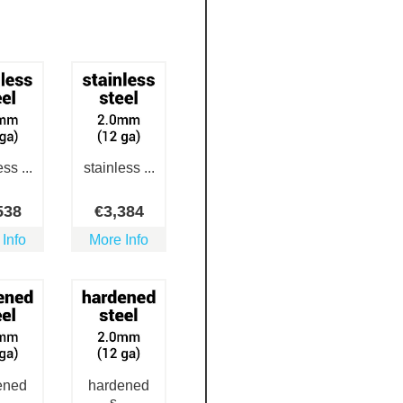
ss ...
stainless ...
538
€
3,384
 Info
More Info
ened
hardened
..
s...