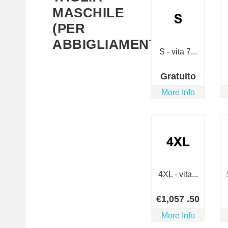
MASCHILE
(PER
ABBIGLIAMENTO)
S - vita 7...
Gratuito
More Info
4XL - vita...
€
1,057
.50
More Info