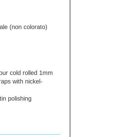
ale (non colorato)
our
cold rolled 1mm
raps with nickel-
in polishing