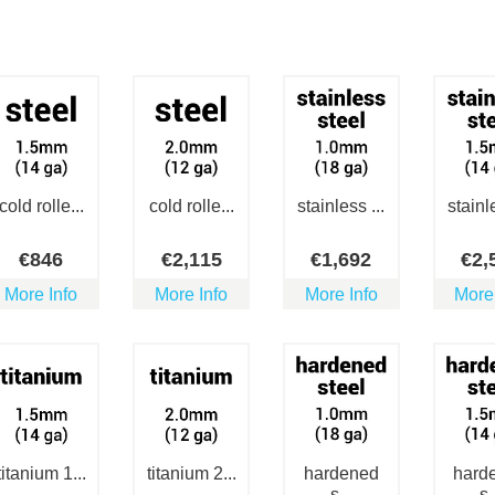
cold rolle...
cold rolle...
stainless ...
stainle
€
846
€
2,115
€
1,692
€
2,
More Info
More Info
More Info
More
titanium 1...
titanium 2...
hardened
hard
s...
s.