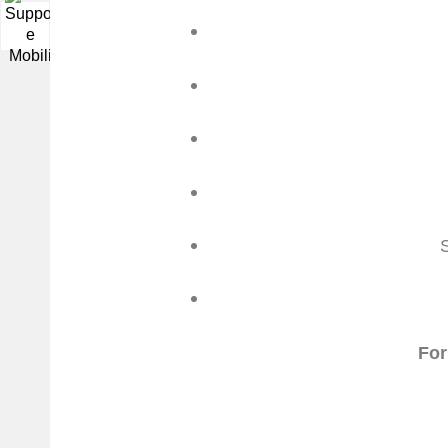
▼
For