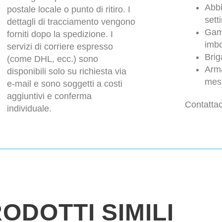
Abbi
postale locale o punto di ritiro. I
sett
dettagli di tracciamento vengono
Gam
forniti dopo la spedizione. I
imbo
servizi di corriere espresso
Brig
(come DHL, ecc.) sono
Arma
disponibili solo su richiesta via
mesi
e-mail e sono soggetti a costi
aggiuntivi e conferma
Contattac
individuale.
ODOTTI SIMILI