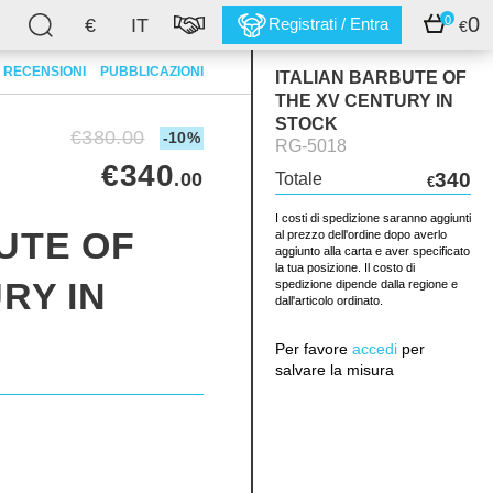
0
0
€
IT
Registrati / Entra
€
RECENSIONI
PUBBLICAZIONI
ITALIAN BARBUTE OF
THE XV CENTURY IN
STOCK
€380.00
-10%
RG-5018
€340
.00
340
Totale
€
I costi di spedizione saranno aggiunti
UTE OF
al prezzo dell'ordine dopo averlo
aggiunto alla carta e aver specificato
la tua posizione. Il costo di
RY IN
spedizione dipende dalla regione e
dall'articolo ordinato.
Per favore
accedi
per
salvare la misura