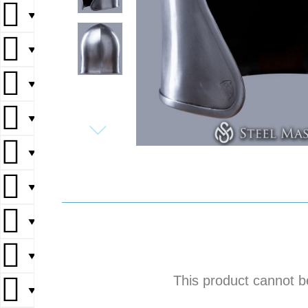
▼
▼
▼
▼
▼
▼
▼
▼
This product cannot b
▼