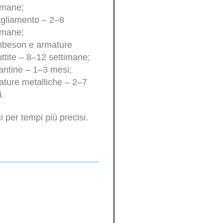
imane;
gliamento – 2–8
imane;
beson e armature
ttite – 8–12 settimane;
antine – 1–3 mesi;
ture metalliche – 2–7
.
i per tempi più precisi.