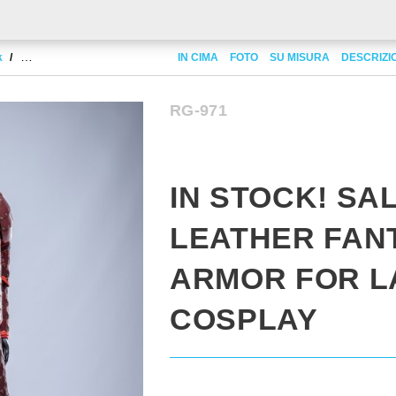
k
IN STOCK! SALE! Leather fantasy armor for larp, cosplay
IN CIMA
FOTO
SU MISURA
DESCRIZI
RG-971
IN STOCK! SAL
LEATHER FAN
ARMOR FOR L
COSPLAY