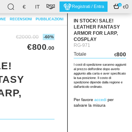
0
0
€
IT
Registrati / Entra
€
ONE
RECENSIONI
PUBBLICAZIONI
IN STOCK! SALE!
LEATHER FANTASY
ARMOR FOR LARP,
€2000.00
-60%
COSPLAY
€800
RG-971
.00
800
Totale
€
E!
I costi di spedizione saranno aggiunti
al prezzo dell'ordine dopo averlo
aggiunto alla carta e aver specificato
TASY
la tua posizione. Il costo di
spedizione dipende dalla regione e
dall'articolo ordinato.
ARP,
Per favore
accedi
per
salvare la misura