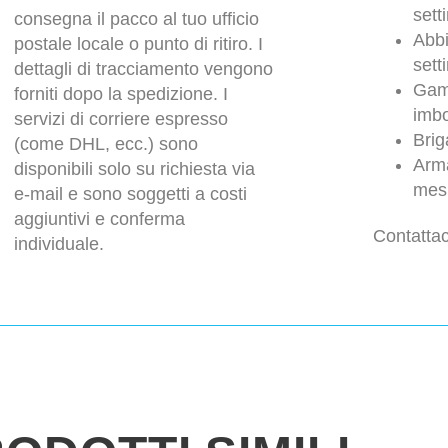
sett
consegna il pacco al tuo ufficio
Abbi
postale locale o punto di ritiro. I
sett
dettagli di tracciamento vengono
Gam
forniti dopo la spedizione. I
imbo
servizi di corriere espresso
Brig
(come DHL, ecc.) sono
Arma
disponibili solo su richiesta via
mesi
e-mail e sono soggetti a costi
aggiuntivi e conferma
Contattac
individuale.