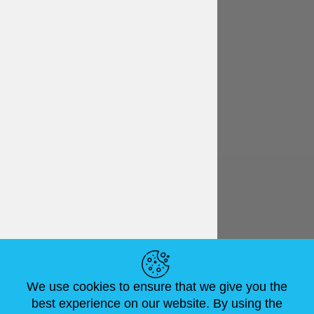
Italiano
€ EUR
LINK UTILI
We use cookies to ensure that we give you the
NOTIZIE
ABOUT US
DIMENSIONI STANDARD
best experience on our website. By using the
ARTICOLI
FAQ
CONTATTACI