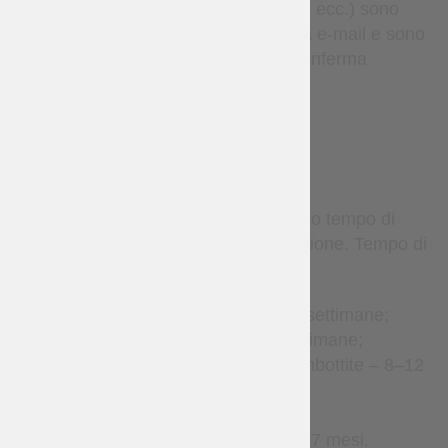
corriere espresso (come DHL, ecc.) sono
disponibili solo su richiesta via e-mail e sono
soggetti a costi aggiuntivi e conferma
individuale.
TERMS
Gli articoli su misura richiedono tempo di
produzione prima della spedizione. Tempo di
produzione stimato:
Accessori in pelle – 2–4 settimane;
Abbigliamento – 2–8 settimane;
Gambeson e armature imbottite – 8–12
settimane;
Brigantine – 1–3 mesi;
Armature metalliche – 2–7 mesi.