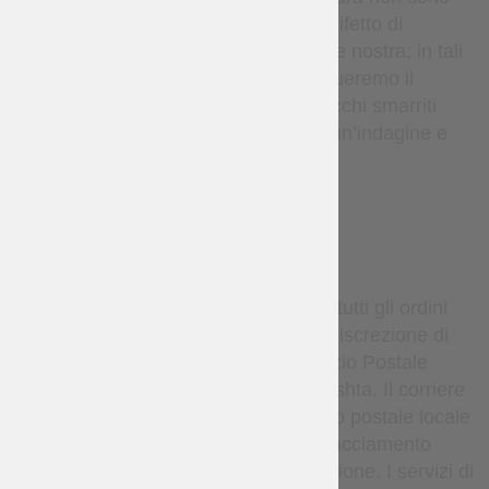
rimborsabili, salvo in caso di difetto di
fabbricazione o errore da parte nostra; in tali
casi rifaremo l’articolo o effettueremo il
rimborso a nostre spese. I pacchi smarriti
sono coperti — effettueremo un’indagine e
rispediremo se necessario.
DELIVERY
Per impostazione predefinita, tutti gli ordini
vengono spediti, a esclusiva discrezione di
Steel Mastery, tramite il Servizio Postale
Nazionale Ucraino o Nova Poshta. Il corriere
consegna il pacco al tuo ufficio postale locale
o punto di ritiro. I dettagli di tracciamento
vengono forniti dopo la spedizione. I servizi di