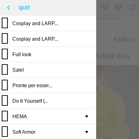
M
€
IT
0
QUIT
IN CIMA
FOTO
SU MISURA
DESCRIZIONE
RECENSIONI
Cosplay and LARP...
PUBBLICAZIONI
LB-01
€195
Cosplay and LARP...
.00
Full look
ENCHANTING LEATHER SHOULDER BAG
Sale!
Pronte per esser...
Do It Yourself (...
HEMA
Leather armor i...
▼
Soft Armor
Brigandine armo...
Gambesons
▼