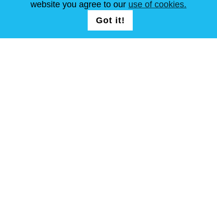
website you agree to our
use of cookies.
Got it!
SEGUICI
T&C
Mappa del sito
Copyright © Steel Mastery 2001-2026. tutti i diritti riservati