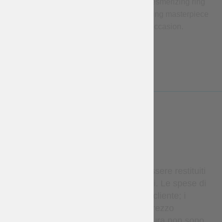
decorative leather laced edge and a mesmerizing ring
decoration at its center, creating a stunning masterpiece
that complements any outfit and occasion.
Size: 30 x 27 cm
LESS
WARRANTY
Gli articoli in stock possono essere restituiti
entro 14 giorni se non utilizzati. Le spese di
restituzione sono a carico del cliente; i
rimborsi si applicano solo al prezzo
dell’articolo. Gli articoli su misura non sono