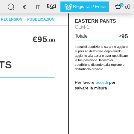
0
0
€
IT
Registrati / Entra
€
RECENSIONI
PUBBLICAZIONI
EASTERN PANTS
CLM-1
95
Totale
€95
€
.00
I costi di spedizione saranno aggiunti
al prezzo dell'ordine dopo averlo
aggiunto alla carta e aver specificato
la tua posizione. Il costo di
TS
spedizione dipende dalla regione e
dall'articolo ordinato.
Per favore
accedi
per
salvare la misura