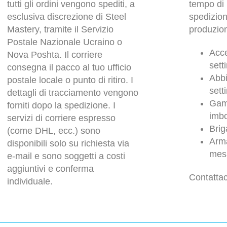
tutti gli ordini vengono spediti, a
tempo di 
esclusiva discrezione di Steel
spedizio
Mastery, tramite il Servizio
produzion
Postale Nazionale Ucraino o
Acce
Nova Poshta. Il corriere
sett
consegna il pacco al tuo ufficio
Abbi
postale locale o punto di ritiro. I
sett
dettagli di tracciamento vengono
Gam
forniti dopo la spedizione. I
imbo
servizi di corriere espresso
Brig
(come DHL, ecc.) sono
Arma
disponibili solo su richiesta via
mesi
e-mail e sono soggetti a costi
aggiuntivi e conferma
Contattac
individuale.