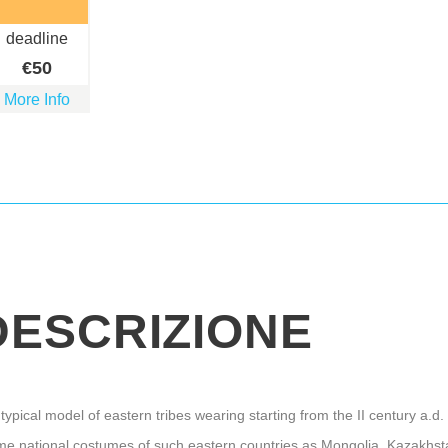
deadline
€
50
More Info
DESCRIZIONE
typical model of eastern tribes wearing starting from the II century a.d. 
me national costumes of such eastern countries as Mongolia, Kazakhsta