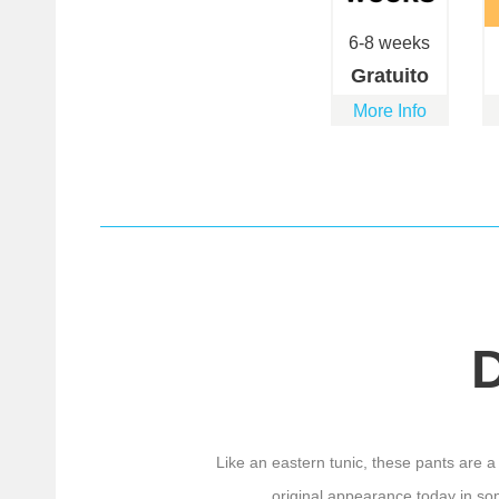
6-8 weeks
Gratuito
More Info
Like an eastern tunic, these pants are a 
original appearance today in so