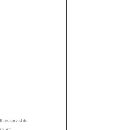
It preserved its
n, etc.