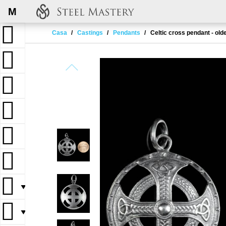
M
Casa
Castings
Pendants
Celtic cross pendant - ol
▼
▼