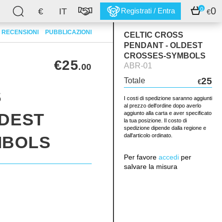
0
0
€
IT
Registrati / Entra
€
RECENSIONI
PUBBLICAZIONI
CELTIC CROSS
PENDANT - OLDEST
CROSSES-SYMBOLS
€25
ABR-01
.00
25
Totale
€
S
I costi di spedizione saranno aggiunti
al prezzo dell'ordine dopo averlo
LDEST
aggiunto alla carta e aver specificato
la tua posizione. Il costo di
spedizione dipende dalla regione e
dall'articolo ordinato.
MBOLS
Per favore
accedi
per
salvare la misura