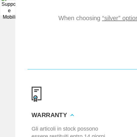
▼
When choosing
“silver” opti
WARRANTY
Gli articoli in stock possono
essere restituiti entro 14 giorni