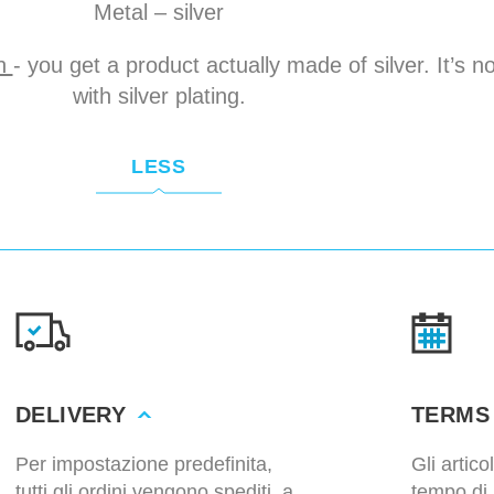
Metal – silver
on
- you get a product actually made of silver. It’s n
with silver plating.
LESS
DELIVERY
TERMS
Per impostazione predefinita,
Gli artic
tutti gli ordini vengono spediti, a
tempo di 