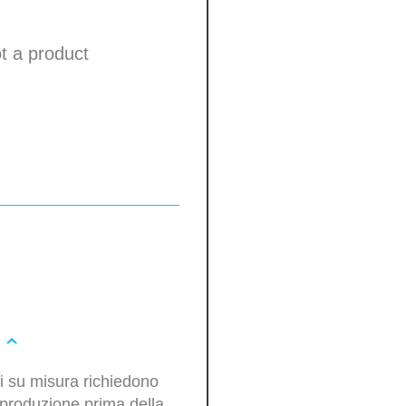
ot a product
oli su misura richiedono
produzione prima della