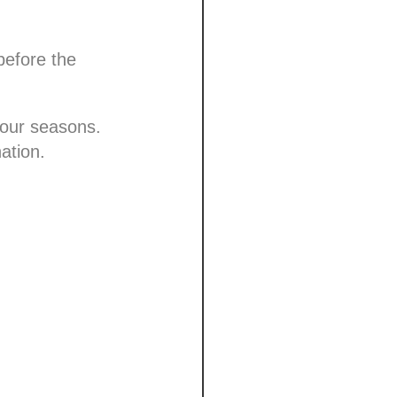
before the
four seasons.
ation.