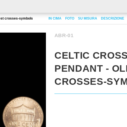
dest crosses-symbols
IN CIMA
FOTO
SU MISURA
DESCRIZIONE
ABR-01
CELTIC CROS
PENDANT - O
CROSSES-SY