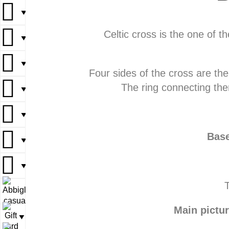
▼
Celtic cross is the one of 
▼
▼
Four sides of the cross are th
The ring connecting them
▼
▼
Base
▼
▼
T
▼
Main pictu
▼