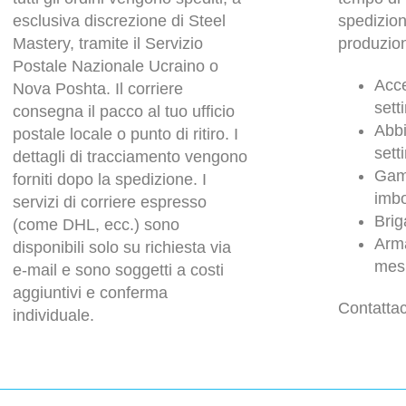
esclusiva discrezione di Steel
spedizio
Mastery, tramite il Servizio
produzion
Postale Nazionale Ucraino o
Acce
Nova Poshta. Il corriere
sett
consegna il pacco al tuo ufficio
Abbi
postale locale o punto di ritiro. I
sett
dettagli di tracciamento vengono
Gam
forniti dopo la spedizione. I
imbo
servizi di corriere espresso
Brig
(come DHL, ecc.) sono
Arma
disponibili solo su richiesta via
mesi
e-mail e sono soggetti a costi
aggiuntivi e conferma
Contattac
individuale.