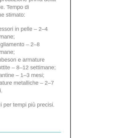
ne. Tempo di
e stimato:
ssori in pelle – 2–4
imane;
gliamento – 2–8
imane;
beson e armature
ttite – 8–12 settimane;
antine – 1–3 mesi;
ture metalliche – 2–7
.
i per tempi più precisi.