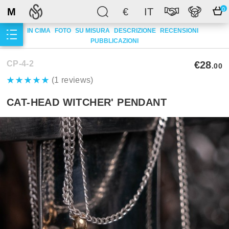
M
€
IT
0
IN CIMA
FOTO
SU MISURA
DESCRIZIONE
RECENSIONI
PUBBLICAZIONI
CP-4-2
€28
.00
(1 reviews)
CAT-HEAD WITCHER' PENDANT