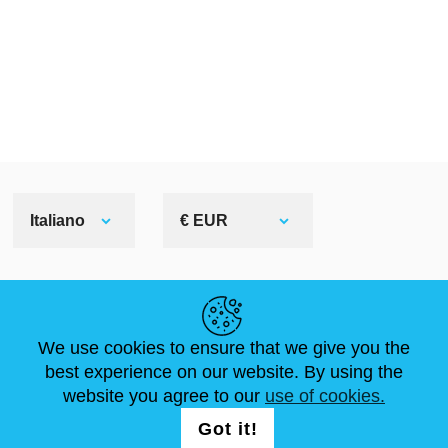
Italiano
€ EUR
LINK UTILI
We use cookies to ensure that we give you the
NOTIZIE
ABOUT US
DIMENSIONI STANDARD
best experience on our website. By using the
ARTICOLI
FAQ
CONTATTACI
website you agree to our
use of cookies.
Got it!