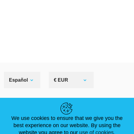
Español
€ EUR
ENLACES ÚTILES
We use cookies to ensure that we give you the
NOVEDADES
ABOUT US
TAMAÑOS ESTÁNDAR
best experience on our website. By using the
ARTÍCULOS
FAQ
CONTÁCTANOS
website you agree to our
use of cookies.