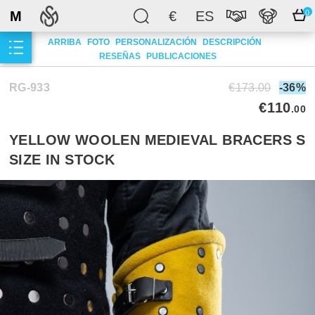
M
€
ES
0
ARRIBA
FOTO
PERSONALIZACIÓN
DESCRIPCIÓN
RESEÑAS
PUBLICACIONES
RG-933
€173.00
-36%
€110
.00
YELLOW WOOLEN MEDIEVAL BRACERS S
SIZE IN STOCK