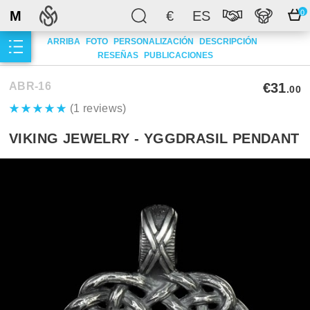
M
€
ES
0
ARRIBA
FOTO
PERSONALIZACIÓN
DESCRIPCIÓN
RESEÑAS
PUBLICACIONES
ABR-16
€31
.00
(1 reviews)
VIKING JEWELRY - YGGDRASIL PENDANT