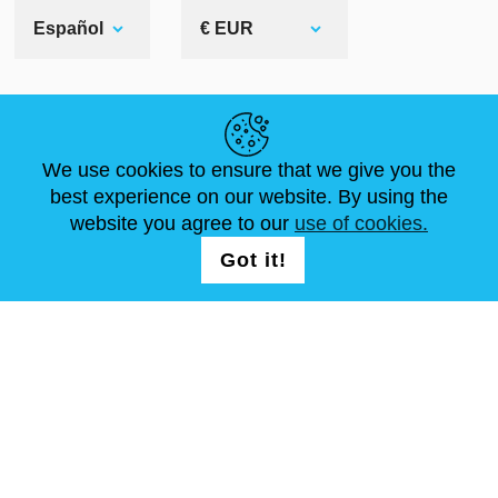
Español
€ EUR
ENLACES ÚTILES
We use cookies to ensure that we give you the
NOVEDADES
ABOUT US
TAMAÑOS ESTÁNDAR
best experience on our website. By using the
ARTÍCULOS
FAQ
CONTÁCTANOS
website you agree to our
use of cookies.
Got it!
SÍGUENOS