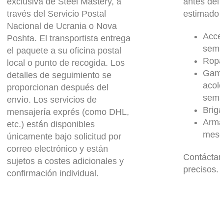
exclusiva de Steel Mastery, a
antes del
través del Servicio Postal
estimado
Nacional de Ucrania o Nova
Acce
Poshta. El transportista entrega
sem
el paquete a su oficina postal
Rop
local o punto de recogida. Los
Gam
detalles de seguimiento se
aco
proporcionan después del
sem
envío. Los servicios de
Brig
mensajería exprés (como DHL,
Arma
etc.) están disponibles
mes
únicamente bajo solicitud por
correo electrónico y están
Contácta
sujetos a costes adicionales y
precisos.
confirmación individual.