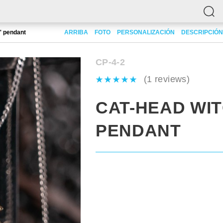
' pendant
ARRIBA
FOTO
PERSONALIZACIÓN
DESCRIPCIÓN
CP-4-2
(1 reviews)
CAT-HEAD WI
PENDANT