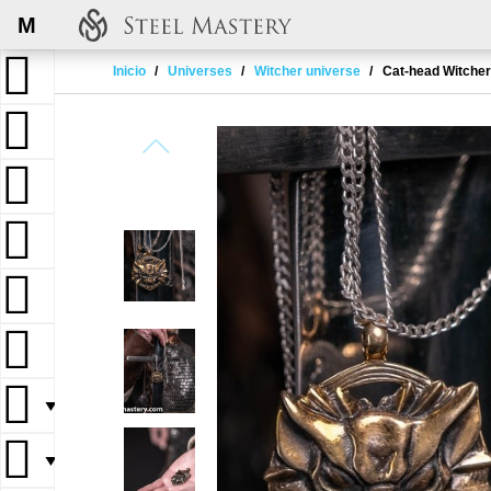
M
Inicio
Universes
Witcher universe
Cat-head Witcher
▼
▼