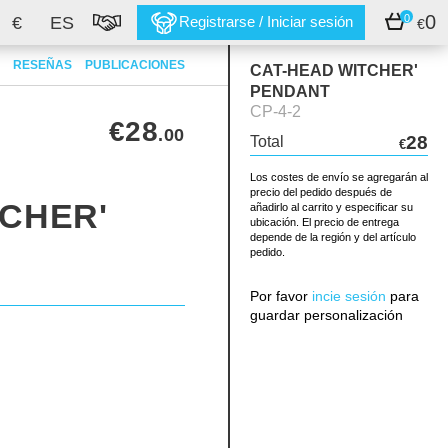
0
0
€
ES
Registrarse / Iniciar sesión
€
RESEÑAS
PUBLICACIONES
CAT-HEAD WITCHER'
PENDANT
CP-4-2
€28
.00
28
Total
€
Los costes de envío se agregarán al
precio del pedido después de
TCHER'
añadirlo al carrito y especificar su
ubicación. El precio de entrega
depende de la región y del artículo
pedido.
Por favor
incie sesión
para
guardar personalización