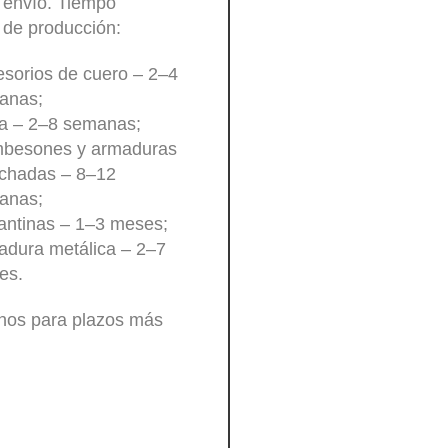
 envío. Tiempo
 de producción:
sorios de cuero – 2–4
anas;
a – 2–8 semanas;
besones y armaduras
lchadas – 8–12
anas;
antinas – 1–3 meses;
dura metálica – 2–7
es.
nos para plazos más