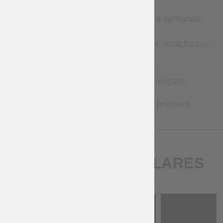
Accesorios de cuero – 2–4 semanas;
Ropa – 2–8 semanas;
Gambesones y armaduras acolchadas –
8–12 semanas;
Brigantinas – 1–3 meses;
Armadura metálica – 2–7 meses.
Contáctanos para plazos más precisos.
PRODUCTOS SIMILARES