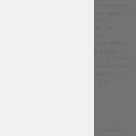
dentro de los 14 días si no han sido usados.
Los gastos de devolución corren a cargo del
cliente; los reembolsos se aplican
únicamente al precio del artículo. Los
artículos hechos a medida no son
reembolsables, excepto en caso de defecto
de fabricación o error por nuestra parte; en
tales casos, volveremos a fabricar el artículo
o realizaremos el reembolso a nuestro cargo.
Los paquetes perdidos están cubiertos —
realizaremos una investigación y los
reenviaremos si es necesario.
DELIVERY
Por defecto, todos los pedidos se envían, a