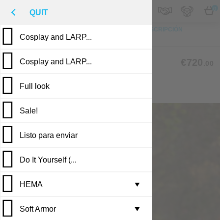
M
€
ES
0
QUIT
ARRIBA
FOTO
PERSONALIZACIÓN
DESCRIPCIÓN
Cosplay and LARP...
RESEÑAS
PUBLICACIONES
FRG-01
€720
Cosplay and LARP...
.00
Full look
THE ARCHER OF SHERWOOD
Sale!
Listo para enviar
Do It Yourself (...
HEMA
Leather armor i...
▼
Soft Armor
Brigandine armo...
Gambesons
▼