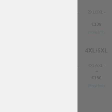
XL - cintu...
XL/2XL -
2XL - cint...
2XL/3XL -
c...
...
€
36
€
50
.40
€
72
€
108
More Info
More Info
More Info
More Info
3XL - cint...
3XL/4XL -
4XL - cint...
4XL/5XL -
...
...
€
108
€
144
€
144
€
180
More Info
More Info
More Info
More Info