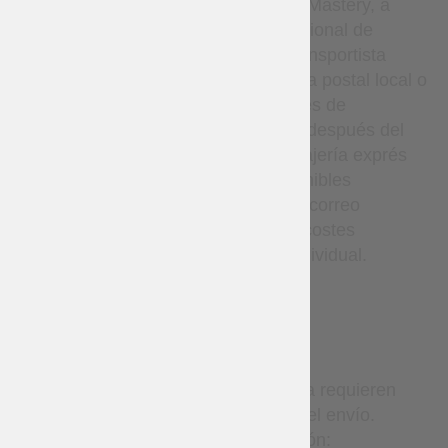
discreción exclusiva de Steel Mastery, a
través del Servicio Postal Nacional de
Ucrania o Nova Poshta. El transportista
entrega el paquete a su oficina postal local o
punto de recogida. Los detalles de
seguimiento se proporcionan después del
envío. Los servicios de mensajería exprés
(como DHL, etc.) están disponibles
únicamente bajo solicitud por correo
electrónico y están sujetos a costes
adicionales y confirmación individual.
TERMS
Los artículos hechos a medida requieren
tiempo de producción antes del envío.
Tiempo estimado de producción: