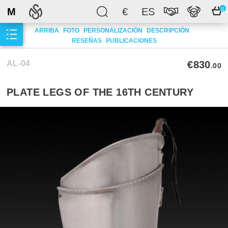
M
€
ES
0
ARRIBA
FOTO
PERSONALIZACIÓN
DESCRIPCIÓN
RESEÑAS
PUBLICACIONES
AL-04
€830
.00
PLATE LEGS OF THE 16TH CENTURY