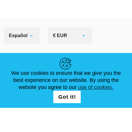
Español
€ EUR
ENLACES ÚTILES
We use cookies to ensure that we give you the
NOVEDADES
ABOUT US
TAMAÑOS ESTÁNDAR
best experience on our website. By using the
ARTÍCULOS
FAQ
CONTÁCTANOS
website you agree to our
use of cookies.
Got it!
SÍGUENOS