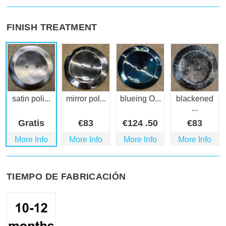
FINISH TREATMENT
satin poli...
mirror pol...
blueing O...
blackened
...
Gratis
€
83
€
124
.50
€
83
More Info
More Info
More Info
More Info
TIEMPO DE FABRICACIÓN