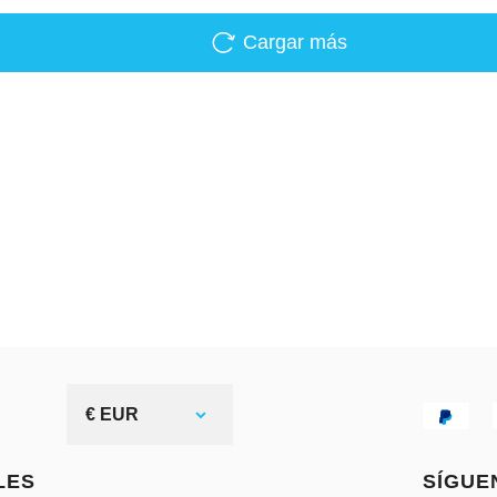
Cargar más
€ EUR
LES
SÍGUE