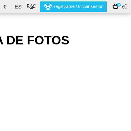
0
0
€
ES
Registrarse / Iniciar sesión
€
A DE FOTOS