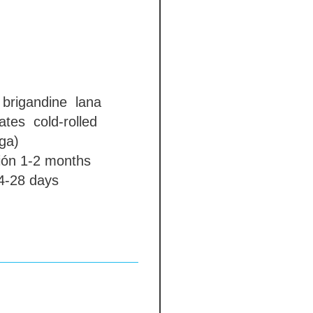
a brigandine
lana
lates
cold-rolled
ga)
ión
1-2 months
-28 days