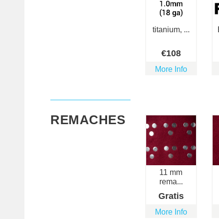
titanium, ...
€
108
More Info
REMACHES
11 mm
rema...
Gratis
More Info