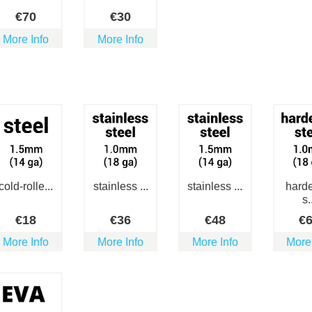
€
70
€
30
More Info
More Info
cold-rolle...
stainless ...
stainless ...
hard
s.
€
18
€
36
€
48
€
More Info
More Info
More Info
More