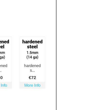
ened
hardened
..
s...
60
€
72
 Info
More Info