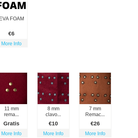
EVA FOAM
€
6
More Info
11 mm
8 mm
7 mm
rema...
clavo...
Remac...
Gratis
€
10
€
26
More Info
More Info
More Info