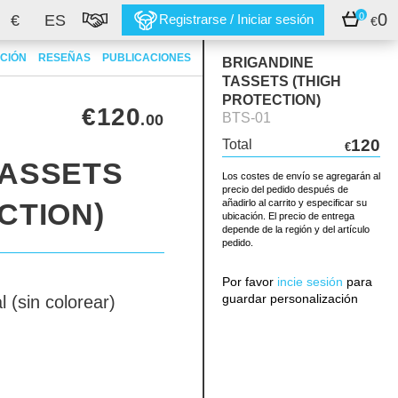
0
0
€
ES
Registrarse / Iniciar sesión
€
CIÓN
RESEÑAS
PUBLICACIONES
BRIGANDINE
TASSETS (THIGH
PROTECTION)
€120
BTS-01
.00
120
Total
€
TASSETS
Los costes de envío se agregarán al
precio del pedido después de
CTION)
añadirlo al carrito y especificar su
ubicación. El precio de entrega
depende de la región y del artículo
pedido.
Por favor
incie sesión
para
guardar personalización
l (sin colorear)