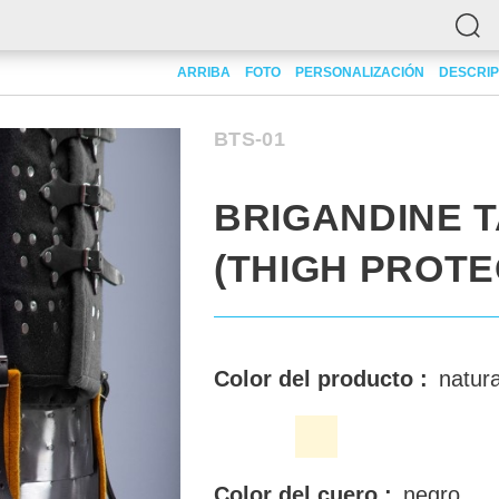
E TASSETS (THIGH PROTECTION)
ARRIBA
FOTO
PERSONALIZACIÓN
DESCRIP
BTS-01
BRIGANDINE 
(THIGH PROTE
Color del producto :
natura
Color del cuero :
negro