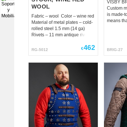
VISBY BR
WOOL
▼
Custom me
is made-t
Fabric – wool Color – wine red
means tha
Material of metal plates – cold-
individua
rolled steel 1.5 mm (14 ga)
personal r
Rivets – 11 mm antique rivets
handcraft
Color of leather fastening –
protection. Here are the 
462
brown Fastenings – steel
€
RG-5012
BRIG-27
popular m
antique-plated buckles XL 2XL
reenactors
cm inch cm inch Height 181-
brigandine
188 5'11" - 6'2" 185-192 6' -
Gotland co
6'3" Chest circumference over
1361 "one
padded protection 112-116 44
revelation
³/₃ - 45 ⁴³/₆₄ 120-124 47 ¹/₄ - 48
known to 
¹³/₁₆ Waist circumference over
to us a la
padded protection 102-104 40
finds in th
⁵/₃₂ - 40 ¹⁵/₁₆ 110-114 43 ⁵/₁₆ -
brigandin
44 ⁷/...
popular i
nowadays?
protection