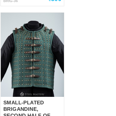
BRIG-36
icónico y su ergonomía
probada en batalla. Protección:
El diseño de placas grandes
está optimizado para absorber
golpes corporales pesados y
resistir la presión intensa del
combate a corta distancia,
proporcionando una barrera
defensiva sólida donde más se
necesita. Patrón de triple
remache: El exterior presenta
una disposición única de
remaches agrupados en tríos.
Esto asegura una fijación extra
segura de las grandes placas
internas y un aspecto
sofisticado de al...
SMALL-PLATED
BRIGANDINE,
SECOND HALF OF