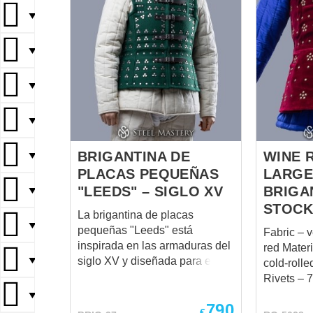
▼
▼
▼
▼
BRIGANTINA DE
WINE 
▼
PLACAS PEQUEÑAS
LARGE
"LEEDS" – SIGLO XV
BRIGA
▼
STOCK
La brigantina de placas
▼
pequeñas "Leeds" está
Fabric – velvet Co
inspirada en las armaduras del
red Material of metal plates –
▼
siglo XV y diseñada para el
cold-roll
combate de contacto pleno
Rivets – 
moderno. Su densa
Color of l
▼
790
distribución de pequeñas
brown Fastenings – steel
€