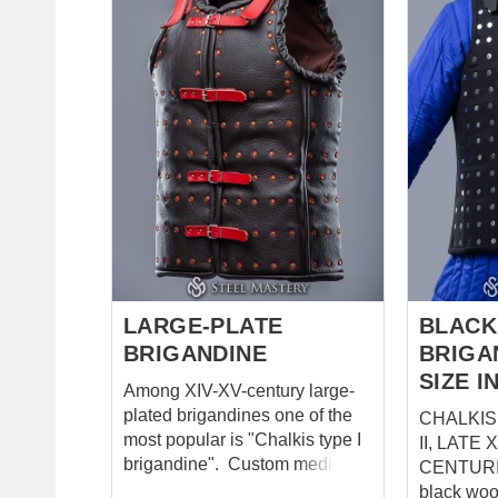
secret that armourers of the XV
brigand bo
century liked to flirt with rivet
unappropriat
patterns. So we decided to
to-measur
follow their example. We used
is comple
Steel Mastery's favorite
use plates
Flemish tapestry with Caesar.
model. Pl
This beauty is the work of
vertically
Flemish craftsmen from the city
Distance 
of Tournai (modern Belgium)
of plates 
and it dates back to 1465-70
leather s
years. &n...
riveted) 
the rows of
LARGE-PLATE
BLACK
BRIGANDINE
BRIGA
SIZE I
Among XIV-XV-century large-
plated brigandines one of the
CHALKIS
most popular is "Chalkis type I
II, LATE 
brigandine". Custom medieval
CENTURIES SHELL
plates’ armor is made-to-
black wool MATERIAL