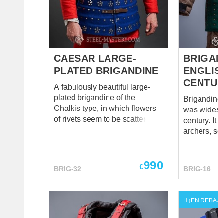
cuirasses
more free
CAESAR LARGE-
BRIGA
PLATED BRIGANDINE
ENGLI
CENTU
A fabulously beautiful large-
plated brigandine of the
Brigandin
Chalkis type, in which flowers
was wides
of rivets seem to be scattered
century. I
across the woolen field. Yes,
archers, 
this is for you. We realized a
foot soldi
long time ago how much you
very comf
love Large-plate brigandine.
990
hinder the m
€
BRIG-32
BRIG-16
But sometimes even the things
use this b
you love need a little updating,
LARP Stage performances
something new and charming.
Medieval f
¡EN REBAJ
New? Or maybe a well
Reenactment
forgotten old one? It is not a
pay attent