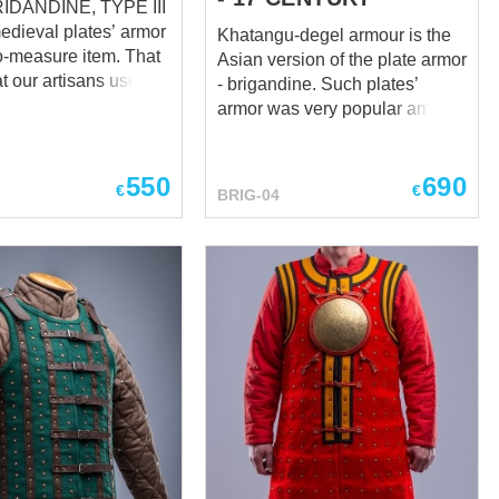
IDANDINE, TYPE III
dieval plates’ armor
Khatangu-degel armour is the
o-measure item. That
Asian version of the plate armor
t our artisans use
- brigandine. Such plates’
l body parameters and
armor was very popular among
egards of client to
the Tatar-Mongolian and
 such body
Russian warriors in the XIII-XIV
most
550
690
centuries. Qianlong ceremonial
€
€
BRIG-04
edieval armor of
armor Models of this body
 and fighters -
protection could vary, but all of
 of Visby. Battle at
them had similar features, such
ast on 22th of July
as metal plates, riveted over or
 of the most fearsome
under thick fabric base.
s of a medieval battle
Khatangu could have
archaeologists" leave
additional protection, like
rge quantity of armor
spaulders or tasses. Design
e mass graves. Why
allowed comfortable moving as
e armors were so
to dismounted warriors, so
n XIV century and
to horsemen. Made-to-
 They offer similar
measure brigandine is
 as the steel