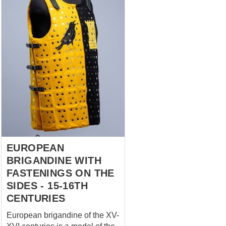
plates at the bottom allow you
to move comfortably. Tassets -
the plates are specially shaped
to fit snugly over your thighs
and give them perfect
protection. Spaulders- The
structural feature of these
shoulder pads consists in
reamed lower plate’s holes, so
in m...
EUROPEAN
BRIGANDINE WITH
FASTENINGS ON THE
SIDES - 15-16TH
CENTURIES
European brigandine of the XV-