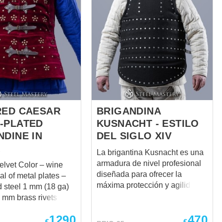
RED CAESAR
BRIGANDINA
-PLATED
KUSNACHT - ESTILO
NDINE IN
DEL SIGLO XIV
La brigantina Kusnacht es una
armadura de nivel profesional
lor – wine
diseñada para ofrecer la
máxima protección y agilidad.
ed steel 1 mm (18 ga)
Este modelo de estilo del siglo
7 mm brass rivets
XIV es el favorito de los
eather fastening –
1290
470
luchadores por su diseño
€
€