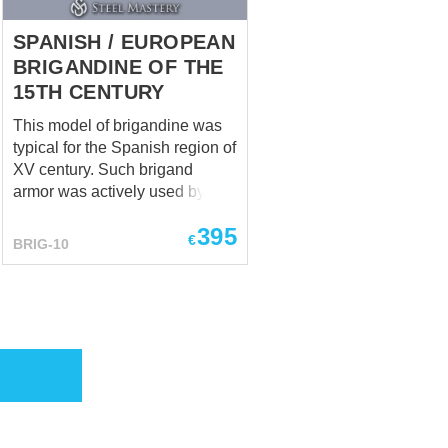
festivals Reenactment events ...
SPANISH / EUROPEAN
BRIGANDINE OF THE
15TH CENTURY
This model of brigandine was
typical for the Spanish region of
XV century. Such brigand
armor was actively used by
knights and common foot
395
soldiers before the full-plate
€
BRIG-10
armor has appeared. Design of
this plates’ armor is based on
the brigandine pattern from the
scientific publication "The
riders of the war. European
Cavalry" by Aleksinsky,
Zhukov, Butyagin, Korovkin,
2005 year. You can use this
brigandine body armor for: SCA