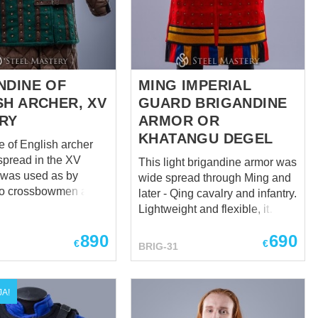
completely handcrafted. You
, but provide much
give us your specific measures
dom of movem...
and wishes - we make you a
completely custom
brigandine ...
NDINE OF
MING IMPERIAL
SH ARCHER, XV
GUARD BRIGANDINE
RY
ARMOR OR
KHATANGU DEGEL
e of English archer
pread in the XV
This light brigandine armor was
t was used as by
wide spread through Ming and
so crossbowmen and
later - Qing cavalry and infantry.
ers. This light model is
Lightweight and flexible, it
ortable and does not
offers a good protection against
890
690
ovements. You can
indirect spear jabs and bladed
€
€
BRIG-31
rigandine armor for:
attacks. It consisted of
rectangular plates of metal,
estivals
riveted under the fabric layers.
A!
 events Please
Custom medieval plates’ armor
ion that design of this