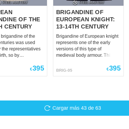
Ma...
PEAN
BRIGANDINE OF
NDINE OF THE
EUROPEAN KNIGHT:
TH CENTURY
13-14TH CENTURY
brigandine of the
Brigandine of European knight
nturies was used
represents one of the early
 the representatives
versions of this type of
irth, so by
medieval body armour. This
foot soldiers. It
model is recreated on the basis
395
395
body at the highest
of archaeological and pictorial
€
€
BRIG-05
ng the
sources of the XIII-XIV
epending on the
centuries. You can use this
 decoration, it could
brigandine armor for: SCA
 armor. Pattern of
HEMA Larp Stage
ndine is based on the
performances Medieval
 publication "The
festivals Reenactment events
Cargar más
43
de 63
the war. European
Made-to-measure brigandine
by Aleksinsky,
armour is completely
utyagin, Korovkin,
handcrafted. The length of