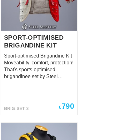
brigantines are their silhouette -
tight and very short. As for the
assembly scheme, each master
had his own, original one,
which modified at the...
SPORT-OPTIMISED
BRIGANDINE KIT
Sport-optimised Brigandine Kit
Moveability, comfort, protection!
That's sports-optimised
brigandinee set by Steel
Mastery. Kit includes:
Brigandine -We used bottom of
practical and well-acclaimed
European brigandine of the 14-
790
€
BRIG-SET-3
15th century and added wide
vertical plates on the chest and
back. Such construction
protects body’s upper part
especially well while shorter