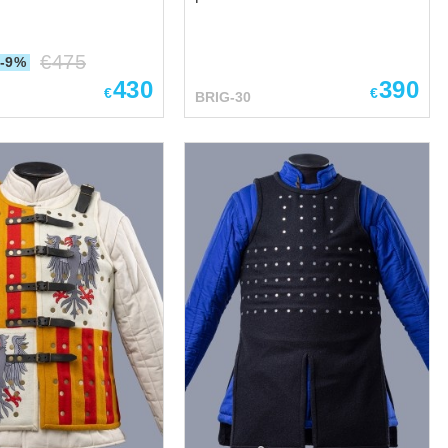
ATE: 1.5 mm steel
measure item. That means that
1 mm nickel rivets
our artisans use individual
€
475
ble for the
body parameters and personal
-9%
easurements: cm in
regards of client to handcraft
430
390
€
€
BRIG-30
such body protection. Our
ence over padded
craftsmen were inspired by the
50
third tapestry from The Deeds
of Julius Caesar set where
on 113-118 44
Caesar crossed the Rubicon
₄ Hips
and by the Battle of
ence over padded
Thessalonica. Created in
51
Tournai c.1470, it’s one of the
most solemn and monumental
XVth century Flemish
tapestries famous for its
weavings’ huge size and dense
imagery. You can see it in
Historisches Museum of Bern,
Switzerland. This is a perfect
brigantine for sports from Steel