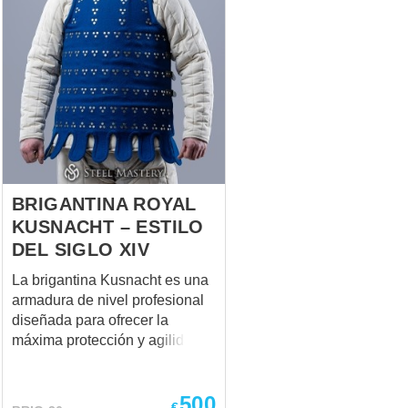
BRIGANTINA ROYAL
KUSNACHT – ESTILO
DEL SIGLO XIV
La brigantina Kusnacht es una
armadura de nivel profesional
diseñada para ofrecer la
máxima protección y agilidad.
Este modelo de estilo del siglo
XIV es el favorito de los
500
luchadores por su diseño
€