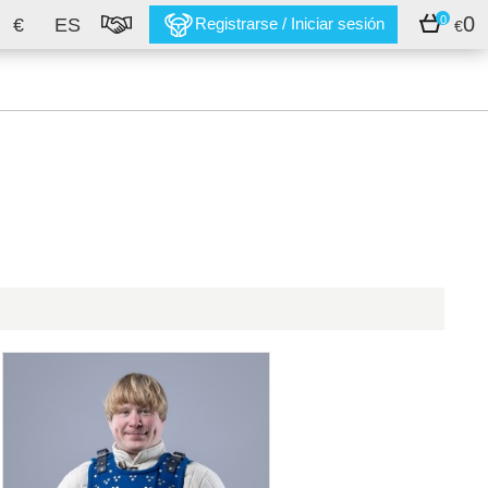
0
0
€
ES
Registrarse / Iniciar sesión
€