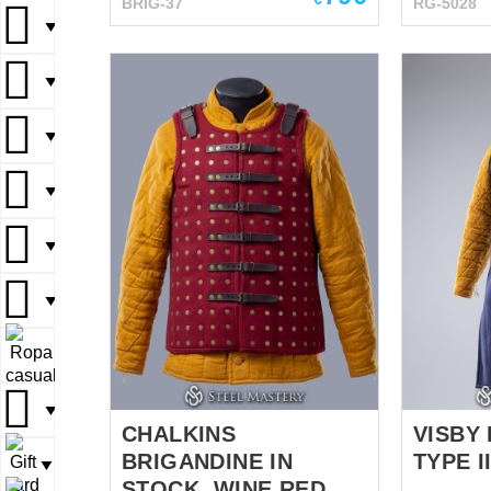
BRIG-37
RG-5028
placas de acero solapadas
antique-plate
▼
proporciona una excelente
following 
protección, manteniendo una
Chest cir
▼
flexibilidad y libertad de
inhaling 
movimiento superiores.
protection:
Diseñada para el combate
▼
Waist cir
dinámico, distribuye el impacto
inhaling 
de manera eficiente y se
protection
▼
adapta al cuerpo para un ajuste
14a. Hips
seguro y cómodo. Las correas
padded pr
▼
de cuero totalmente ajustables
(46.1 in)
aseguran un rendimiento
▼
confiable sobre cualquier
gambesón. Diseño de placas
pequeñas para una máxima
▼
movilidad y movimientos
fluidos. Placas de acero
▼
densamente solapadas para
CHALKINS
VISBY
una prot...
BRIGANDINE IN
TYPE I
▼
STOCK, WINE RED