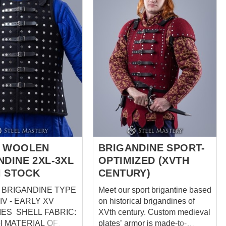
is made-to-measure item. That
dy protection is
means that our artisans use
ed for fight! Made-
individual body parameters and
e brigandine armour
personal regards (picture) of
tely handcrafted. We
client to handcraft such body
 5.5*3.5 cm for this
protection: Such
ates are placed
brigandine type appeared in
 without overlapping.
the VIIIth century as parade
between vertical rows
armour for the Chinese
is 2.5 cm. There are
Emperor's guards. A thick cloth
traps (sewn and
robe was reinforced with
of width 2 cm between
overlapping iron plates.
...
Interest...
 WOOLEN
BRIGANDINE SPORT-
NDINE 2XL-3XL
OPTIMIZED (XVTH
N STOCK
CENTURY)
 BRIGANDINE TYPE
Meet our sport brigantine based
XIV - EARLY XV
on historical brigandines of
 FABRIC:
XVth century. Custom medieval
 OF
plates’ armor is made-to-