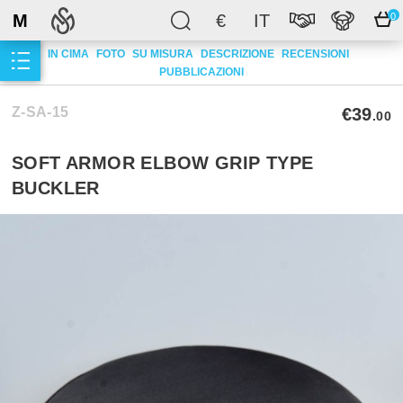
M
€
IT
0
IN CIMA
FOTO
SU MISURA
DESCRIZIONE
RECENSIONI
PUBBLICAZIONI
Z-SA-15
€39
.00
SOFT ARMOR ELBOW GRIP TYPE
BUCKLER