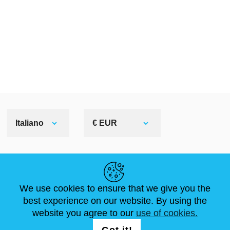
Italiano
€ EUR
LINK UTILI
We use cookies to ensure that we give you the
NOTIZIE
ABOUT US
DIMENSIONI STANDARD
best experience on our website. By using the
ARTICOLI
FAQ
CONTATTACI
website you agree to our
use of cookies.
Got it!