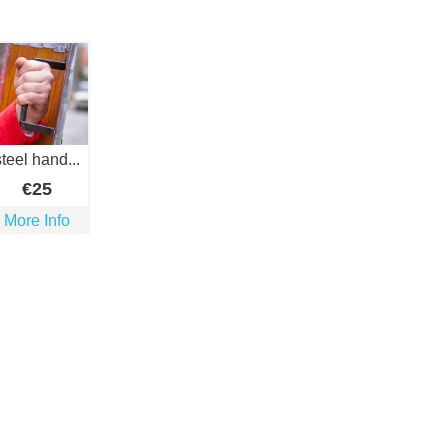
steel hand...
€
25
More Info