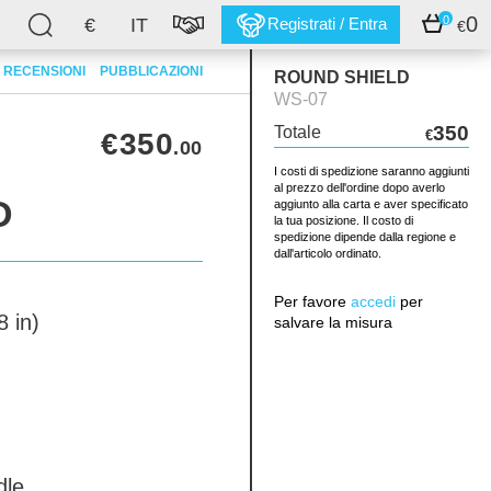
0
0
€
IT
Registrati / Entra
€
RECENSIONI
PUBBLICAZIONI
ROUND SHIELD
WS-07
350
Totale
€350
€
.00
I costi di spedizione saranno aggiunti
al prezzo dell'ordine dopo averlo
D
aggiunto alla carta e aver specificato
la tua posizione. Il costo di
spedizione dipende dalla regione e
dall'articolo ordinato.
Per favore
accedi
per
 in)
salvare la misura
dle