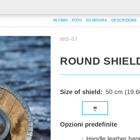
IN CIMA
FOTO
SU MISURA
DESCRIZIONE
WS-07
ROUND SHIEL
Size of shield:
50 cm (19.68
Opzioni predefinite
Handle
leather han