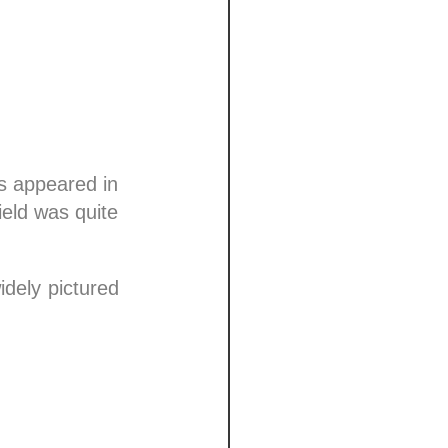
ds appeared in
eld was quite
idely pictured