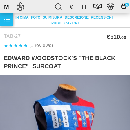
M
€
IT
0
IN CIMA
FOTO
SU MISURA
DESCRIZIONE
RECENSIONI
PUBBLICAZIONI
TAB-27
€510
.00
(1 reviews)
EDWARD WOODSTOCK'S "THE BLACK
PRINCE" SURCOAT