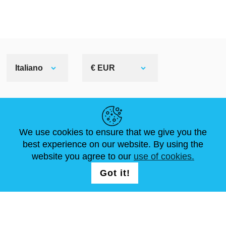
Italiano
€ EUR
LINK UTILI
We use cookies to ensure that we give you the
NOTIZIE
ABOUT US
DIMENSIONI STANDARD
best experience on our website. By using the
ARTICOLI
FAQ
CONTATTACI
website you agree to our
use of cookies.
Got it!
SEGUICI