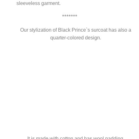
sleeveless garment.
*******
Our stylization of Black Prince`s surcoat has also a
quarter-colored design.
It is made with cotton and has wool padding.