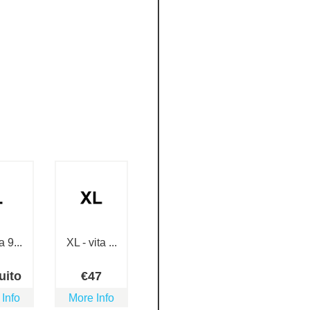
a 9...
XL - vita ...
uito
€
47
 Info
More Info