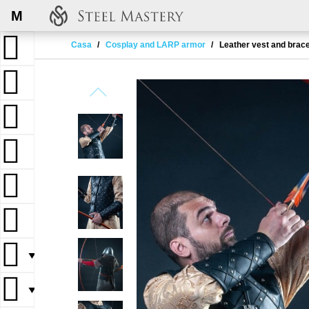
M
Casa
Cosplay and LARP armor
Leather vest and brac
▼
▼