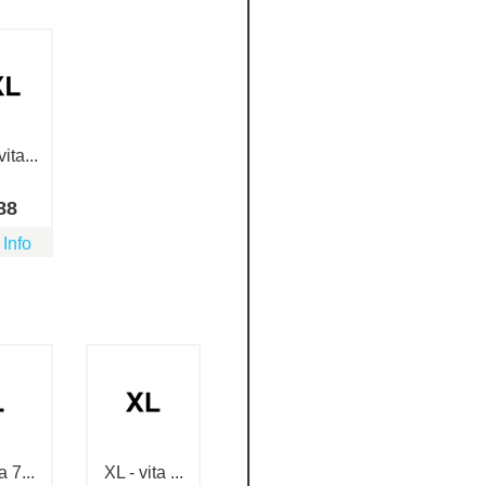
ita...
88
 Info
a 7...
XL - vita ...