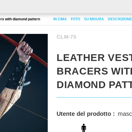
ers with diamond pattern
IN CIMA
FOTO
SU MISURA
DESCRIZIONE
CLM-70
LEATHER VES
BRACERS WIT
DIAMOND PAT
Utente del prodotto :
masc