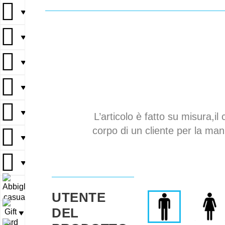
▼
▼
▼
▼
▼
L’articolo è fatto su misura,il 
corpo di un cliente per la mani
▼
▼
▼
UTENTE
DEL
▼