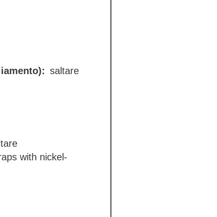
liamento):
saltare
tare
raps with nickel-