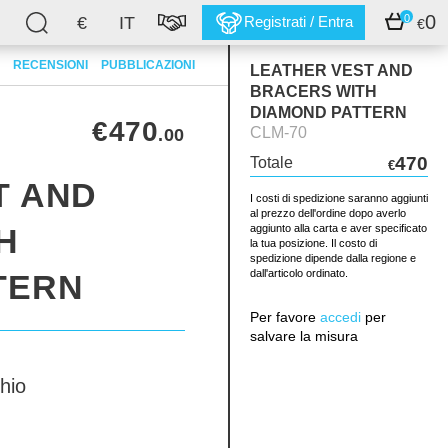
0
0
€
IT
Registrati / Entra
€
RECENSIONI
PUBBLICAZIONI
LEATHER VEST AND
BRACERS WITH
DIAMOND PATTERN
€470
CLM-70
.00
470
Totale
€
T AND
I costi di spedizione saranno aggiunti
al prezzo dell'ordine dopo averlo
H
aggiunto alla carta e aver specificato
la tua posizione. Il costo di
spedizione dipende dalla regione e
dall'articolo ordinato.
TERN
Per favore
accedi
per
salvare la misura
hio