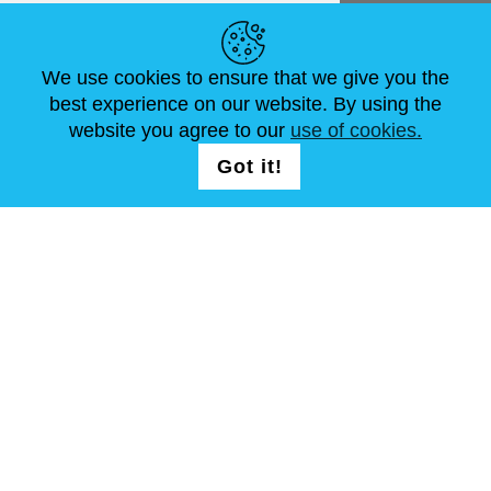
ENLACES ÚTILES
We use cookies to ensure that we give you the
NOVEDADES
ABOUT US
TAMAÑOS ESTÁNDAR
best experience on our website. By using the
ARTÍCULOS
FAQ
CONTÁCTANOS
website you agree to our
use of cookies.
Got it!
SÍGUENOS