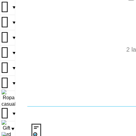
▼
▼
▼
2 l
▼
▼
▼
▼
▼
▼