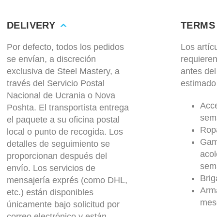
DELIVERY
TERMS
Por defecto, todos los pedidos
Los artí
se envían, a discreción
requiere
exclusiva de Steel Mastery, a
antes del
través del Servicio Postal
estimado
Nacional de Ucrania o Nova
Acce
Poshta. El transportista entrega
sem
el paquete a su oficina postal
Rop
local o punto de recogida. Los
Gam
detalles de seguimiento se
aco
proporcionan después del
sem
envío. Los servicios de
Brig
mensajería exprés (como DHL,
Arma
etc.) están disponibles
mes
únicamente bajo solicitud por
correo electrónico y están