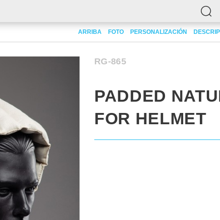
d natural cap for helmet
ARRIBA
FOTO
PERSONALIZACIÓN
DESCRIP
RG-865
PADDED NATU
FOR HELMET