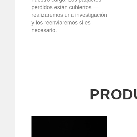
perdidos están cubiertos —
realizaremos una investigación
y los reenviaremos si es
necesario.
PROD