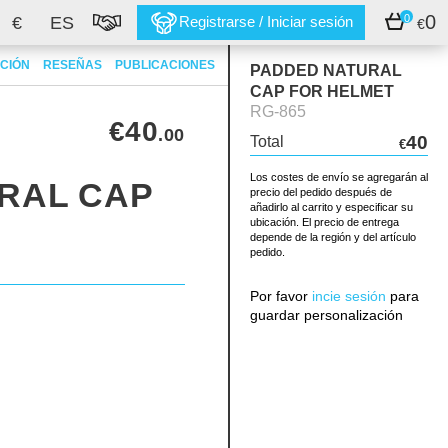
0
0
€
ES
Registrarse / Iniciar sesión
€
CIÓN
RESEÑAS
PUBLICACIONES
PADDED NATURAL
CAP FOR HELMET
RG-865
€40
.00
40
Total
€
Los costes de envío se agregarán al
RAL CAP
precio del pedido después de
añadirlo al carrito y especificar su
ubicación. El precio de entrega
depende de la región y del artículo
pedido.
Por favor
incie sesión
para
guardar personalización