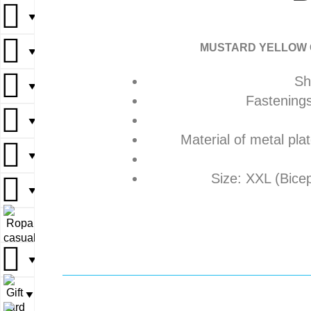
▼
MUSTARD YELLOW 
▼
Sh
▼
Fastenings
▼
Material of metal pla
▼
Size: XXL (Bice
▼
▼
▼
▼