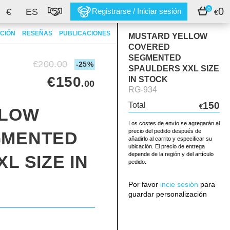
0
0
€
ES
Registrarse / Iniciar sesión
€
CIÓN
RESEÑAS
PUBLICACIONES
MUSTARD YELLOW
COVERED
SEGMENTED
€200.00
-25%
SPAULDERS XXL SIZE
€150
IN STOCK
.00
RG-934
150
Total
€
LLOW
Los costes de envío se agregarán al
precio del pedido después de
GMENTED
añadirlo al carrito y especificar su
ubicación. El precio de entrega
depende de la región y del artículo
L SIZE IN
pedido.
Por favor
incie sesión
para
guardar personalización