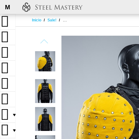
M
Inicio
Sale!
MUSTARD YELLOW COVERED SEGMENTED 
▼
▼