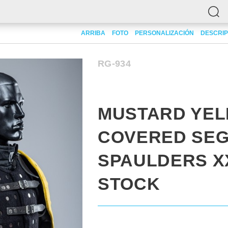
SPAULDERS XXL SIZE IN STOCK
ARRIBA
FOTO
PERSONALIZACIÓN
DESCRIP
RG-934
MUSTARD YE
COVERED SE
SPAULDERS XX
STOCK