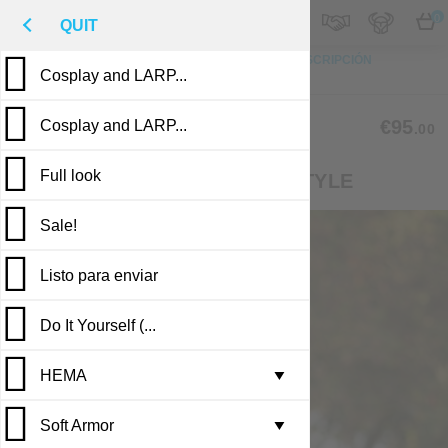
M
€
ES
0
QUIT
ARRIBA
FOTO
PERSONALIZACIÓN
DESCRIPCIÓN
Cosplay and LARP...
RESEÑAS
PUBLICACIONES
MS-04
€95
Cosplay and LARP...
.00
Full look
MEN'S SHIRT IN MEDIEVAL STYLE
Sale!
Listo para enviar
Do It Yourself (...
HEMA
Leather armor i...
▼
Soft Armor
Brigandine armo...
Gambesons
▼