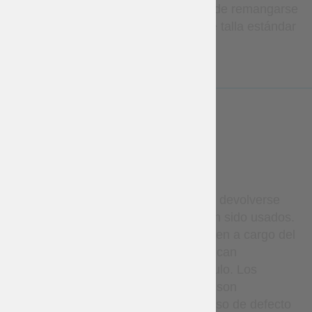
mangas largas con posibilidad de remangarse
dobladillo redondeado rejilla de talla estándar
LESS
WARRANTY
Los artículos en stock pueden devolverse
dentro de los 14 días si no han sido usados.
Los gastos de devolución corren a cargo del
cliente; los reembolsos se aplican
únicamente al precio del artículo. Los
artículos hechos a medida no son
reembolsables, excepto en caso de defecto