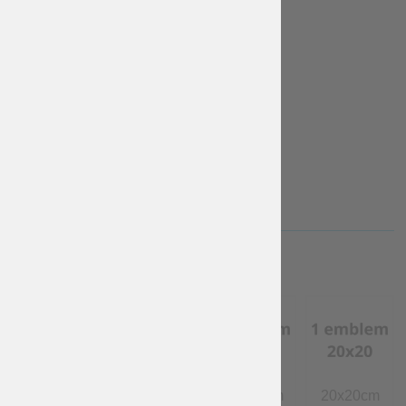
TEJIDO
algodón
lino
Gratis
€
40
More Info
More Info
PERSONAL EMBLEM
absent
10x10 cm
15x15 cm
20х20cm