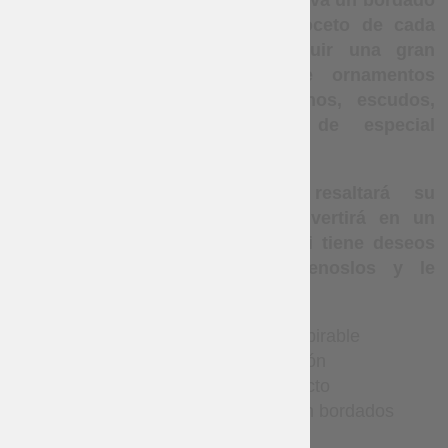
La parte delantera de la camisa lleva un bordado
que puede hacerse según el boceto de cada
cliente. El bordado puede incluir una gran
variedad de elementos: desde ornamentos
tradicionales a motivos modernos, escudos,
iniciales u otros símbolos de especial
significado para el portador.
Una camisa así no solo resaltará su
individualidad, sino que se convertirá en un
auténtico adorno de vestuario. Si tiene deseos
específicos de bordado, cuéntenoslos y le
ayudaremos a realizarlos.
material natural y transpirable
100% lino o algodón
camisa de corte recto
el cuello está decorado con bordados
cuello alto bajo