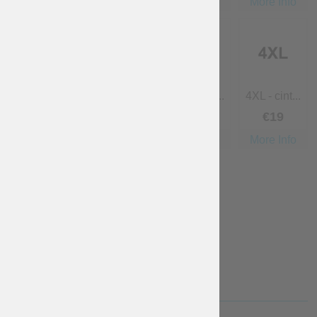
More Info
More Info
More Info
More Info
XL - cintu...
2XL - cint...
3XL - cint...
4XL - cint...
€
4
.75
€
9
.50
€
14
.25
€
19
More Info
More Info
More Info
More Info
5XL - cint...
6XL - cint...
€
28
.50
€
38
More Info
More Info