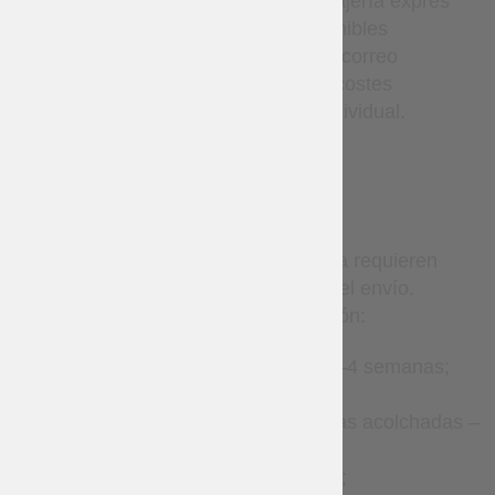
envío. Los servicios de mensajería exprés
(como DHL, etc.) están disponibles
únicamente bajo solicitud por correo
electrónico y están sujetos a costes
adicionales y confirmación individual.
TERMS
Los artículos hechos a medida requieren
tiempo de producción antes del envío.
Tiempo estimado de producción:
Accesorios de cuero – 2–4 semanas;
Ropa – 2–8 semanas;
Gambesones y armaduras acolchadas –
8–12 semanas;
Brigantinas – 1–3 meses;