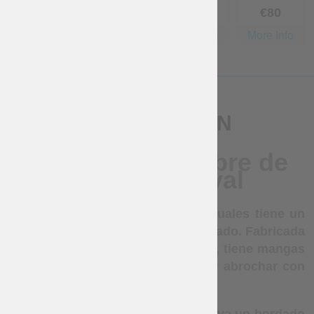
Gratis
€
35
€
50
€
80
More Info
More Info
More Info
More Info
DESCRIPCIÓN
Camisa de hombre de
estilo medieval
Una camisa con bordados individuales tiene un
aspecto realmente único y sofisticado. Fabricada
en material natural de alta calidad, tiene mangas
largas que se pueden remangar y abrochar con
botones.