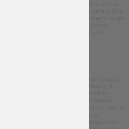
de fabricación o error por nuestra parte; en
tales casos, volveremos a fabricar el artículo
o realizaremos el reembolso a nuestro cargo.
Los paquetes perdidos están cubiertos —
realizaremos una investigación y los
reenviaremos si es necesario.
DELIVERY
Por defecto, todos los pedidos se envían, a
discreción exclusiva de Steel Mastery, a
través del Servicio Postal Nacional de
Ucrania o Nova Poshta. El transportista
entrega el paquete a su oficina postal local o
punto de recogida. Los detalles de
seguimiento se proporcionan después del