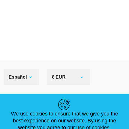
Español
€ EUR
ENLACES ÚTILES
We use cookies to ensure that we give you the
NOVEDADES
ABOUT US
TAMAÑOS ESTÁNDAR
best experience on our website. By using the
ARTÍCULOS
FAQ
CONTÁCTANOS
website you agree to our
use of cookies.