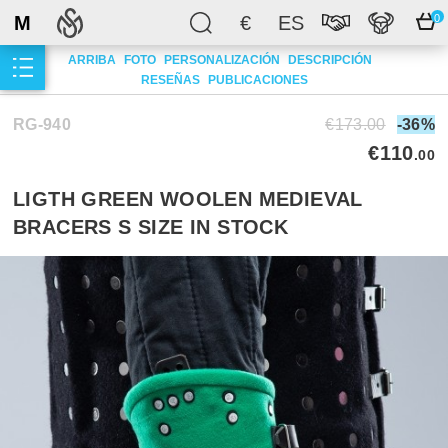
M
€
ES
0
ARRIBA
FOTO
PERSONALIZACIÓN
DESCRIPCIÓN
RESEÑAS
PUBLICACIONES
RG-940
€173.00
-36%
€110
.00
LIGTH GREEN WOOLEN MEDIEVAL
BRACERS S SIZE IN STOCK