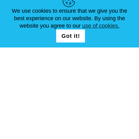
We use cookies to ensure that we give you the
NOVEDADES
ABOUT US
TAMAÑOS ESTÁNDAR
best experience on our website. By using the
ARTÍCULOS
FAQ
CONTÁCTANOS
website you agree to our
use of cookies.
Got it!
SÍGUENOS