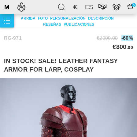
M
€
ES
0
ARRIBA
FOTO
PERSONALIZACIÓN
DESCRIPCIÓN
RESEÑAS
PUBLICACIONES
RG-971
€2000.00
-60%
€800
.00
IN STOCK! SALE! LEATHER FANTASY
ARMOR FOR LARP, COSPLAY