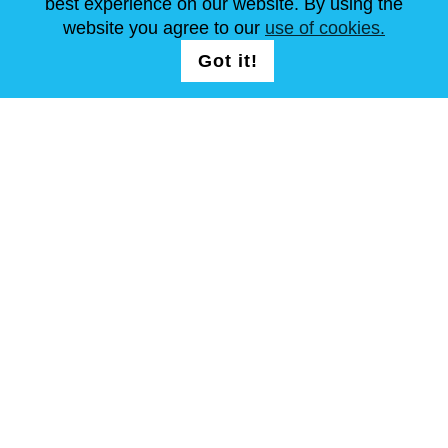
best experience on our website. By using the
ARTÍCULOS
FAQ
CONTÁCTANOS
website you agree to our
use of cookies.
Got it!
SÍGUENOS
Términos y condiciones
Mapa del sitio