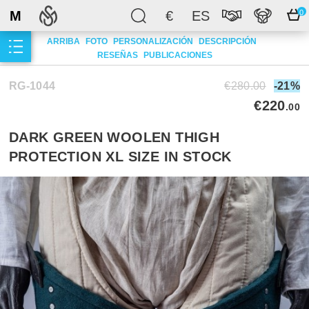
M
€
ES
0
ARRIBA
FOTO
PERSONALIZACIÓN
DESCRIPCIÓN
RESEÑAS
PUBLICACIONES
RG-1044
€280.00
-21%
€220
.00
DARK GREEN WOOLEN THIGH
PROTECTION XL SIZE IN STOCK