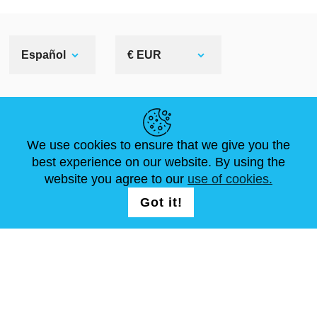
Español
€ EUR
ENLACES ÚTILES
We use cookies to ensure that we give you the
NOVEDADES
ABOUT US
TAMAÑOS ESTÁNDAR
best experience on our website. By using the
ARTÍCULOS
FAQ
CONTÁCTANOS
website you agree to our
use of cookies.
Got it!
SÍGUENOS