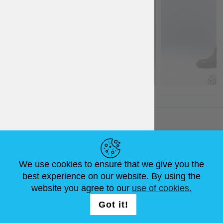
ESCRIBA UNA RESEÑA
We use cookies to ensure that we give you the
CLASIFICACIÓN
best experience on our website. By using the
website you agree to our
use of cookies.
NOMBRE
Got it!