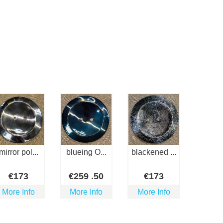
mirror pol...
blueing O...
blackened ...
€
173
€
259
.50
€
173
More Info
More Info
More Info