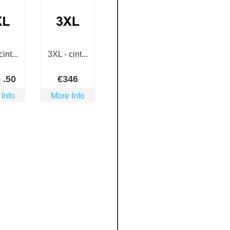
int...
3XL - cint...
9
.50
€
346
 Info
More Info