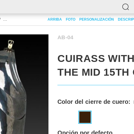
Cuirass with skirt, the mid 15th century
ARRIBA
FOTO
PERSONALIZACIÓN
DESCRIP
AB-04
CUIRASS WITH
THE MID 15TH
Color del cierre de cuero:
Opción por defecto