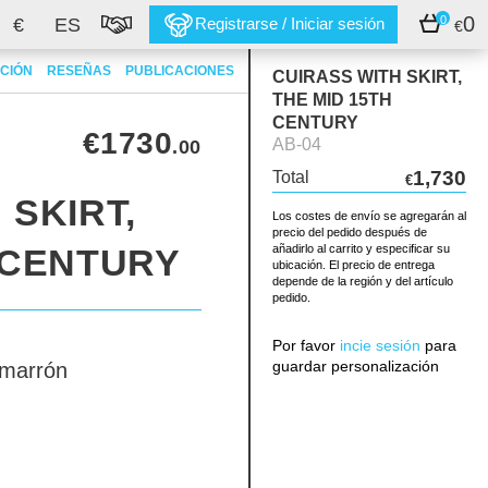
0
0
€
ES
Registrarse / Iniciar sesión
€
CIÓN
RESEÑAS
PUBLICACIONES
CUIRASS WITH SKIRT,
THE MID 15TH
CENTURY
€1730
AB-04
.00
1,730
Total
€
 SKIRT,
Los costes de envío se agregarán al
precio del pedido después de
 CENTURY
añadirlo al carrito y especificar su
ubicación. El precio de entrega
depende de la región y del artículo
pedido.
Por favor
incie sesión
para
guardar personalización
marrón