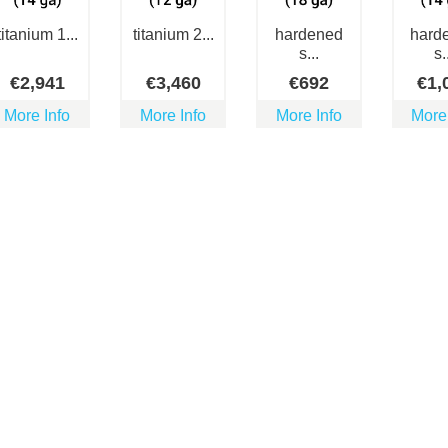
titanium 1...
titanium 2...
hardened
hard
s...
s.
€
2,941
€
3,460
€
692
€
1,
More Info
More Info
More Info
More