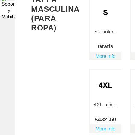
MASCULINA
▼
(PARA
ROPA)
S - cintur...
Gratis
More Info
4XL - cint...
€
432
.50
More Info