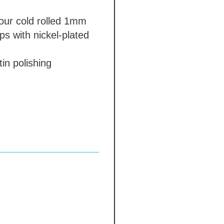
our
cold rolled 1mm
ps with nickel-plated
in polishing