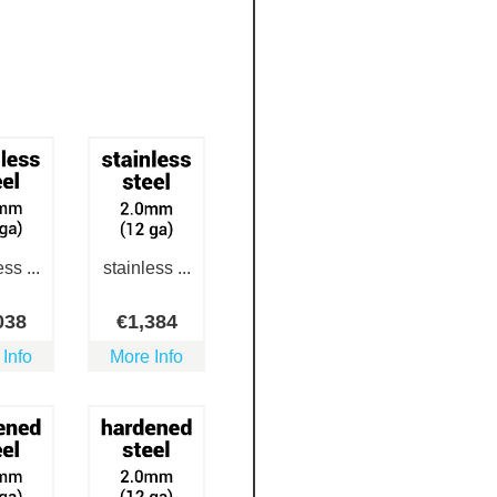
ss ...
stainless ...
038
€
1,384
 Info
More Info