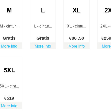
M - cintur...
L - cintur...
XL - cintu...
2XL - c
Gratis
Gratis
€
86
.50
€
25
More Info
More Info
More Info
More
5XL - cint...
€
519
More Info