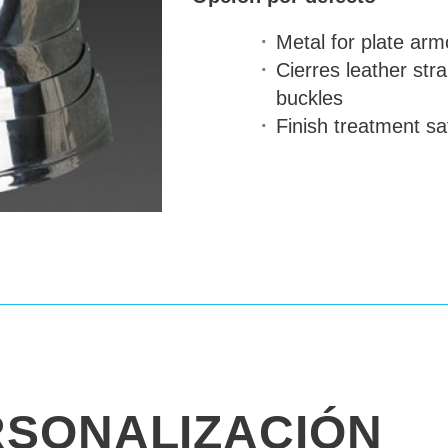
Metal for plate arm
Cierres
leather stra
buckles
Finish treatment
sat
RSONALIZACIÓN