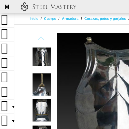
M
Inicio
Cuerpo
Armadura
Corazas, petos y gorjales
▼
▼