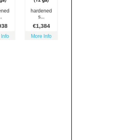
ened
hardened
..
s...
038
€
1,384
 Info
More Info