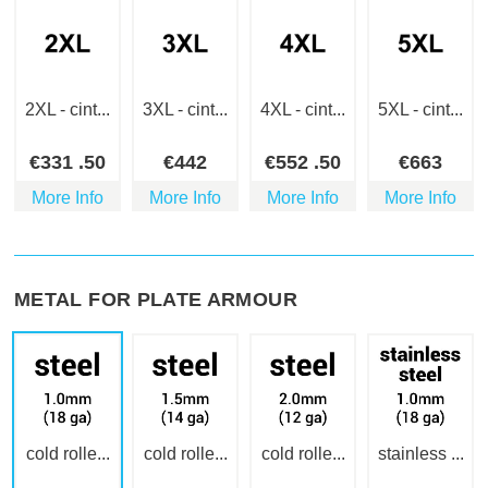
2XL - cint...
3XL - cint...
4XL - cint...
5XL - cint...
€
331
.50
€
442
€
552
.50
€
663
More Info
More Info
More Info
More Info
METAL FOR PLATE ARMOUR
cold rolle...
cold rolle...
cold rolle...
stainless ...