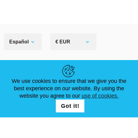
Español
€ EUR
ENLACES ÚTILES
We use cookies to ensure that we give you the
NOVEDADES
ABOUT US
TAMAÑOS ESTÁNDAR
best experience on our website. By using the
ARTÍCULOS
FAQ
CONTÁCTANOS
website you agree to our
use of cookies.
Got it!
SÍGUENOS