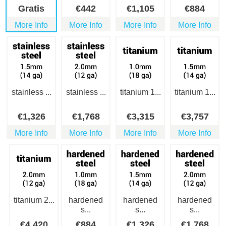
Gratis
€
442
€
1,105
€
884
More Info
More Info
More Info
More Info
stainless ...
stainless ...
titanium 1...
titanium 1...
€
1,326
€
1,768
€
3,315
€
3,757
More Info
More Info
More Info
More Info
titanium 2...
hardened
hardened
hardened
s...
s...
s...
€
4,420
€
884
€
1,326
€
1,768