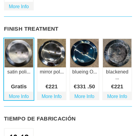
More Info
FINISH TREATMENT
satin poli...
mirror pol...
blueing O...
blackened
...
Gratis
€
221
€
331
.50
€
221
More Info
More Info
More Info
More Info
TIEMPO DE FABRICACIÓN