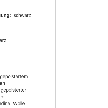
gung:
schwarz
arz
 gepolstertem
gen
gepolsterter
en
andine
Wolle