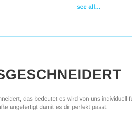
Material für die pla
see all...
1.0 mm (18 ga)
Muster für den unte
Befestigungen
leath
nickel-plated buckl
Schulterplatten
abs
Lieferfrist
14-28 da
SGESCHNEIDERT
eidert, das bedeutet es wird von uns individuell f
ße angefertigt damit es dir perfekt passt.