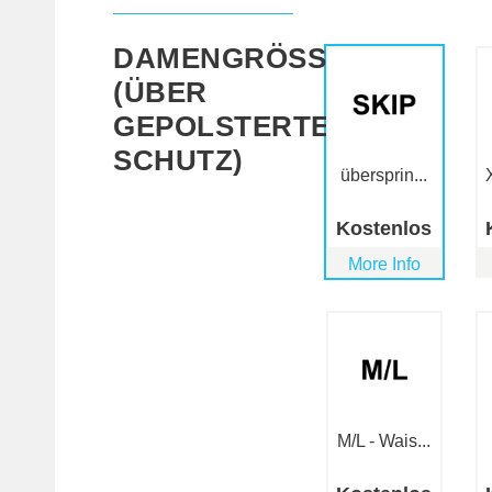
DAMENGRÖSSE (
ÜBER G
EPOLSTERTER S
CHUTZ)
übersprin...
Kostenlos
More Info
M/L - Wais...