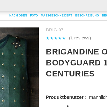
dine of bodyguard 13-14th centuries
NACH OBEN
FOTO
MASSGESCHNEIDERT
BESCHREIBUNG
BE
BRIG-07
(1 reviews)
BRIGANDINE 
BODYGUARD 1
CENTURIES
Produktbenutzer :
männlic