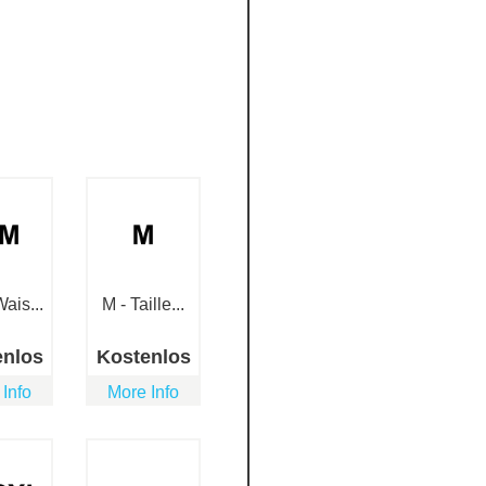
ais...
M - Taille...
enlos
Kostenlos
 Info
More Info