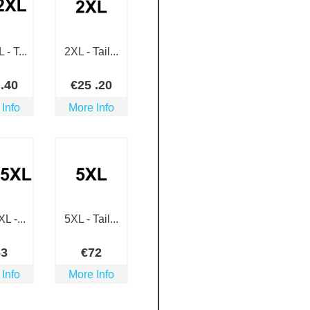
- T...
2XL - Tail...
3
.40
€
25
.20
 Info
More Info
L -...
5XL - Tail...
63
€
72
 Info
More Info