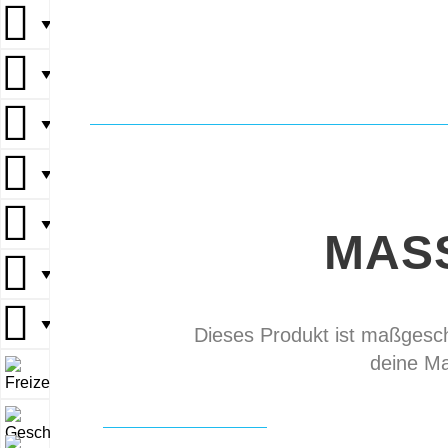
▼
▼
▼
▼
▼
MAS
▼
▼
Dieses Produkt ist maßgeschn
deine Ma
▼
▼