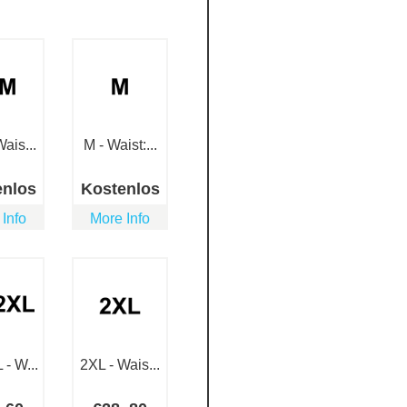
ais...
M - Waist:...
enlos
Kostenlos
 Info
More Info
- W...
2XL - Wais...