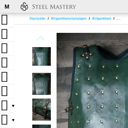
M
Startseite
Brigantinenrüstungen
Brigantinen
Brigan
▼
▼