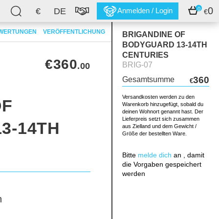
0
0
€
DE
Anmelden / Login
€
WERTUNGEN
VERÖFFENTLICHUNG
BRIGANDINE OF
BODYGUARD 13-14TH
CENTURIES
€360
BRIG-07
.00
360
Gesamtsumme
€
Versandkosten werden zu den
OF
Warenkorb hinzugefügt, sobald du
deinen Wohnort genannt hast. Der
Lieferpreis setzt sich zusammen
3-14TH
aus Zielland und dem Gewicht /
Größe der bestellten Ware.
Bitte
melde dich
an , damit
die Vorgaben gespeichert
werden
h