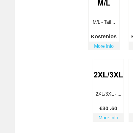
M/L - Tail...
Kostenlos
More Info
2XL/3XL - ...
€
30
.60
More Info