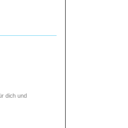
tten
cold-rolled steel -
ren Teil
0-00
er straps with
es
ent
ys
ür dich und