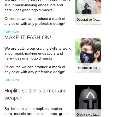
Our overlook starts from simple
in our mask-making endeavors and
straightforward
norman helmet
here - designer logo'd masks!
usual for early Middle Ages. This
Of course we can produce a mask of
Decorative face m...
any color with any preferable design!
type includes
Pioneer helmet
and
28/05/2020
Nasal helmet
, which were wide-
MAKE IT FASHION!
spread over the Western and
We are putting our crafting skills to work
Eastern Europe.
in our mask-making endeavors and
here - designer logo'd masks!
If your favourites are the
Of course we can produce a mask of
Decorative face m...
Crusades or the Golden Horde
any color with any preferable design!
periods, we have
Tatar helmet
for
02/06/2020
Orientalists as well as
Phrygian
Hoplite soldier’s armor and
weapon
helmet
for Westernists.
Definitely take a look at
So, let's talk about hoplites, hoplon,
doru, muscle armors, linothorax, greek
respectable fierce
great helm
–
Greek style fanta...