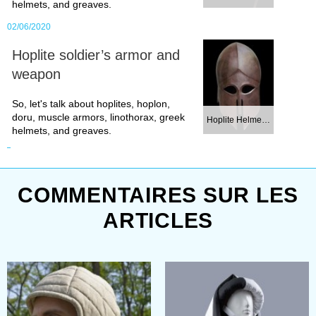
helmets, and greaves.
pride of the real knight head
02/06/2020
armor of High Middle Ages (XIII–
Hoplite soldier’s armor and
XIV centuries) –
Sugarloaf helm
weapon
or
Tophelm
.
So, let's talk about hoplites, hoplon,
Naturally,
kettle hats
were
doru, muscle armors, linothorax, greek
Hoplite Helmet. C...
helmets, and greaves.
popular among infantry soldiers
in the medieval period Europe,
during the XIII – XVI centuries. To
COMMENTAIRES SUR LES
fit every taste we offer as modest
ARTICLES
Chapel-De-Fer
so its exquisite
descendant –
German Morion
helmet
.
For the devoted admirers of the