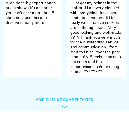
mid-14th century
, brutal
A job done by expert hands
I just got my helmet in the
and it shows It's a shame
mail and i am very pleased
Bascinet Klappvisor
,
Bascinet
you can't give more than 5
with everything! Its custom
stars because this one
made to fit me and It fits
hounskull
and finishing with
deserves many more.
really well, the eye sockets
are in the right spot. Very
the
Great Bascinet
.
good looking and well made.
????️ Thank you very much
for the outstanding service
Armets.
The last one among
and communication , from
start to finish, over the past
true fighting helmets,
months!⚔️ Special thanks to
the smith and the
impeccable in its protection
communications/marketing
teams! ????????
while as functional as you can
imagine. Here, at Steel
Mastery, we have
Armet from
VOIR PLUS DE COMMENTAIRES
garniture of George Clifford
so as others on their place of
honour.