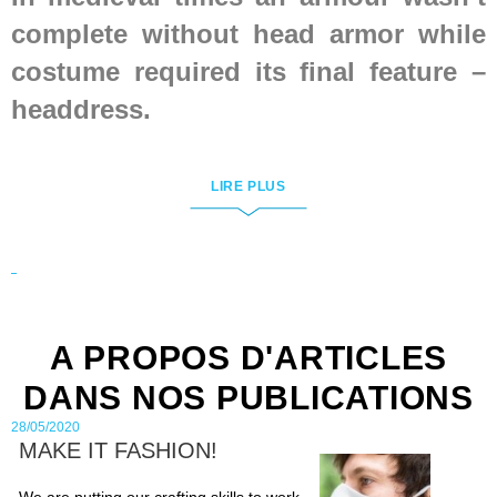
complete without
head armor
while
costume required its final feature –
headdress
.
Medieval head armor
LIRE PLUS
Speaking of head protection,
essential thing to mention is a
helmet. Steel Mastery provides a
A PROPOS D'ARTICLES
wide range of quality head armor,
DANS NOS PUBLICATIONS
that spans over historical periods
28/05/2020
and countries.
MAKE IT FASHION!
We are putting our crafting skills to work