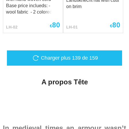
Landsknecht hat with cuts
Renaissance. Découvrez
Base price inclueds: -
on brim
l’ensemble complet ici
wool fabric - 2 colored
design -hand-woven cord
80
80
€
€
LH-02
LH-01
Charger plus
139
de 159
A propos Tête
In medieval times an armour wasn’t