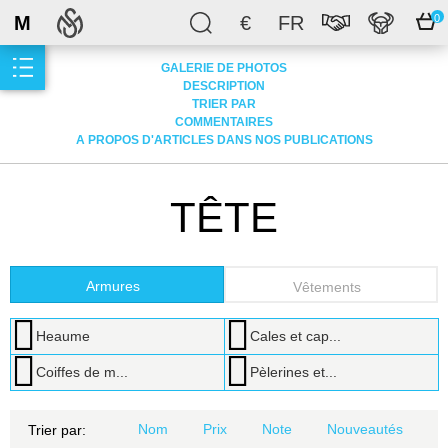
M
€
FR
0
GALERIE DE PHOTOS
DESCRIPTION
TRIER PAR
COMMENTAIRES
A PROPOS D'ARTICLES DANS NOS PUBLICATIONS
TÊTE
Armures
Vêtements
Heaume
Cales et cap...
Coiffes de m...
Pèlerines et...
Nom
Prix
Note
Nouveautés
Trier par: