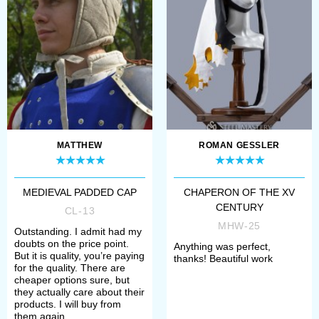
historical reenactment our
craftsmen have forged absolutely
magnificent authentic
sallet
,
highly wide-spread in Medieval
Western Europe in the XV century
– the period of gothic armour’s
MATTHEW
ROMAN GESSLER
origination. Check out
French
sallet with bevor
, fabulous
MEDIEVAL PADDED CAP
CHAPERON OF THE XV
CENTURY
Winged sallet
or Burgundian
CL-13
MHW-25
Outstanding. I admit had my
sallet -
Burgonet
.
doubts on the price point.
Anything was perfect,
But it is quality, you’re paying
Additionally, we produce such a
thanks! Beautiful work
for the quality. There are
cheaper options sure, but
highly beloved popular in the XV
they actually care about their
products. I will buy from
century Italy
barbute
– Middle
them again.