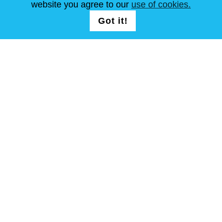
website you agree to our
use of cookies.
NOUS SUIVRE
LOGIN /
Got it!
Continuer
REGISTRATION
Conditions Générales
Plan de site
Copyright © Steel Mastery 2001-2026. Tous droits réservés