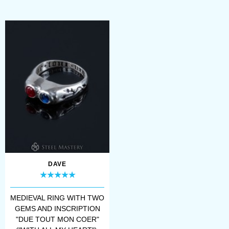
une puissante expression
d’amour et de partenariat
dans la tradition joaillière
européenne. Alliant
élégance et authen...
DAVE
MEDIEVAL RING WITH TWO
GEMS AND INSCRIPTION
"DUE TOUT MON COER"