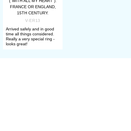
("WITH ALL MY HEART").
FRANCE OR ENGLAND,
15TH CENTURY.
V-ER13
Arrived safely and in good
time all things considered.
Really a very special ring -
looks great!