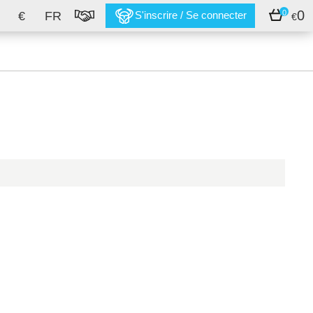
0
0
€
FR
S'inscrire / Se connecter
€