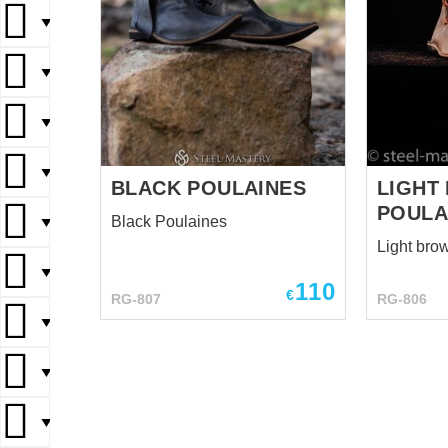
▼
▼
▼
▼
BLACK POULAINES
LIGHT
POULA
Black Poulaines
▼
Light bro
▼
110
€
RG-807
RG-806
▼
▼
▼