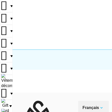
▼
▼
▼
▼
▼
▼
▼
▼
▼
Français