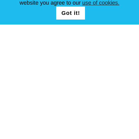
website you agree to our
use of cookies.
NOUS SUIVRE
LOGIN /
Got it!
Continuer
REGISTRATION
Conditions Générales
Plan de site
Copyright © Steel Mastery 2001-2026. Tous droits réservés