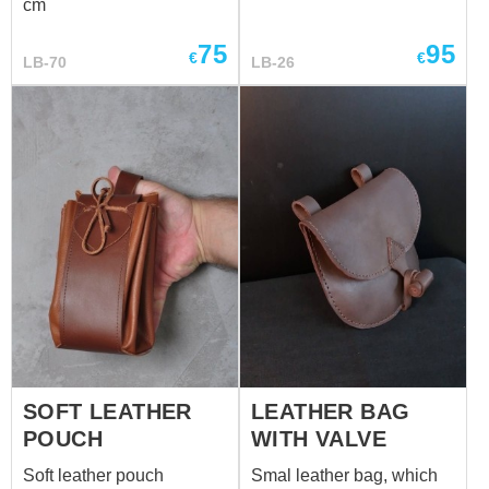
cm
75
95
€
€
LB-70
LB-26
SOFT LEATHER
LEATHER BAG
POUCH
WITH VALVE
Soft leather pouch
Smal leather bag, which