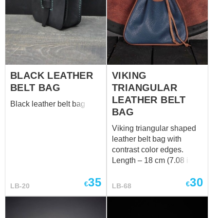
BLACK LEATHER
VIKING
BELT BAG
TRIANGULAR
LEATHER BELT
Black leather belt bag
BAG
Viking triangular shaped
leather belt bag with
contrast color edges.
Length – 18 cm (7.08 in)
Height – 19 + 6 cm (7.48 +
35
30
2.36 in)
€
€
LB-20
LB-68