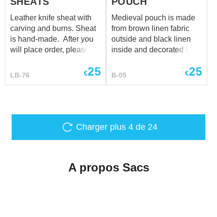
SHEATS
POUCH
Leather knife sheat with
Medieval pouch is made
carving and burns. Sheat
from brown linen fabric
is hand-made. After you
outside and black linen
will place order, please
inside and decorated with
send us email on
trim. It tights with a string
25
25
sales@steel-mastery.com
with 2 beads on the end.
€
€
LB-76
B-05
with photo of your knofe
Bag size is 24 cm x 20
and it's measurements.
cm.
Charger plus
4
de 24
A propos Sacs