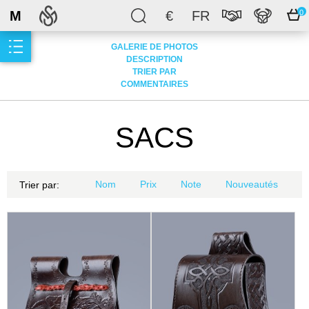
M
€
FR
0
GALERIE DE PHOTOS
DESCRIPTION
TRIER PAR
COMMENTAIRES
SACS
Nom
Prix
Note
Nouveautés
Trier par: