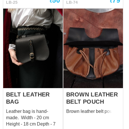
50
79
€
€
LB-25
LB-74
BELT LEATHER
BROWN LEATHER
BAG
BELT POUCH
Leather bag is hand-
Brown leather belt pouch
made. Width - 20 cm
Height - 18 cm Depth - 7