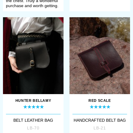
the chest. Truly a wonderful
purchase and worth getting.
HUNTER BELLAMY
RED SCALE
BELT LEATHER BAG
HANDCRAFTED BELT BAG
LB-70
LB-21