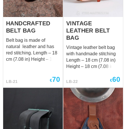
HANDCRAFTED
VINTAGE
BELT BAG
LEATHER BELT
BAG
Belt bag is made of
natural leather and has
Vintage leather belt bag
red stitching. Length – 18
with handmade stitching
cm (7.08 in) Height – 18
Length – 18 cm (7.08 in)
cm (7.08 in) Width – 5.5
Height – 18 cm (7.08 in)
cm (2.15 in)
Width – 5.5 cm (2.15 in)
70
60
€
€
LB-21
LB-22