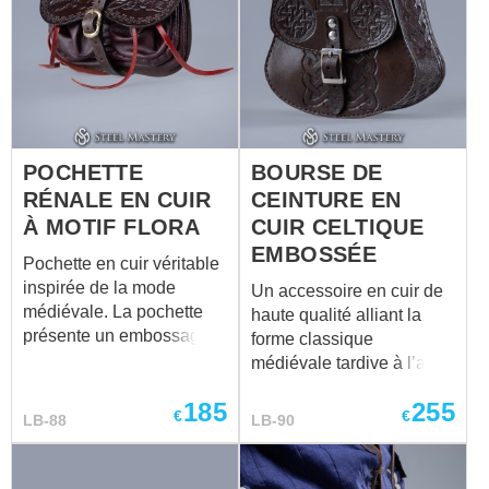
POCHETTE
BOURSE DE
RÉNALE EN CUIR
CEINTURE EN
À MOTIF FLORA
CUIR CELTIQUE
EMBOSSÉE
Pochette en cuir véritable
inspirée de la mode
Un accessoire en cuir de
médiévale. La pochette
haute qualité alliant la
présente un embossage
forme classique
floral réalisé à la main,
médiévale tardive à l’art
donnant à chaque pièce
celtique iconique. Cette
185
255
un caractère unique et
bourse structurée est une
€
€
LB-88
LB-90
authentique. Sa forme
stylisation magistrale,
classique en rein est
combinant la silhouette
compacte, pratique et
pratique en « forme de