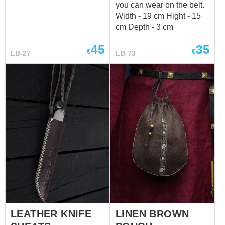
you can wear on the belt.
Width - 19 cm Hight - 15
cm Depth - 3 cm
45
35
€
€
LB-27
LB-73
LEATHER KNIFE
LINEN BROWN