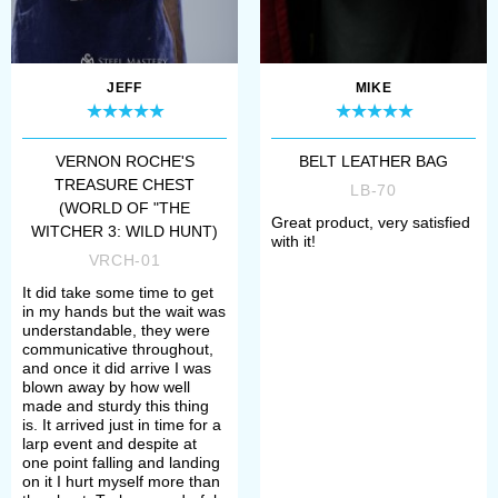
JEFF
MIKE
VERNON ROCHE'S
BELT LEATHER BAG
TREASURE CHEST
LB-70
(WORLD OF "THE
Great product, very satisfied
WITCHER 3: WILD HUNT)
with it!
VRCH-01
It did take some time to get
in my hands but the wait was
understandable, they were
communicative throughout,
and once it did arrive I was
blown away by how well
made and sturdy this thing
is. It arrived just in time for a
larp event and despite at
one point falling and landing
on it I hurt myself more than