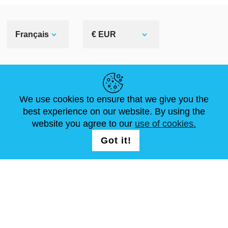
Français
€ EUR
LIENS UTILES
We use cookies to ensure that we give you the
ACTUALITÉS
ABOUT US
DIMENSIONS STANDA
best experience on our website. By using the
ARTICLES
FAQ
NOUS CONTACTER
website you agree to our
use of cookies.
Got it!
NOUS SUIVRE