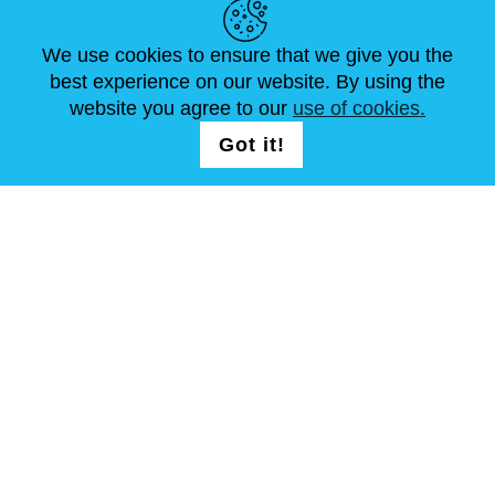
We use cookies to ensure that we give you the
ACTUALITÉS
ABOUT US
DIMENSIONS STANDA
best experience on our website. By using the
ARTICLES
FAQ
NOUS CONTACTER
website you agree to our
use of cookies.
Got it!
NOUS SUIVRE